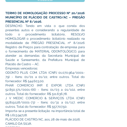
TERMO DE HOMOLOGAÇÃO PROCESSO Nº 20/2026
MUNICÍPIO DE PLÁCIDO DE CASTRO/AC – PREGÃO
PRESENCIAL Nº 8/2026.
DESPACHO. Tendo em vista o que consta dos
presentes autos e considerando a regularidade de
todo o procedimento licitatório, RESOLVO
HOMOLOGAR o procedimento licitatório realizado na
modalidade de PREGÃO PRESENCIAL nº 8/2026
Registro de Preços para contratação de empresa para
o fornecimento de MATERIAL ODONTOLÓGICO, para
atender as demandas da Secretaria Municipal de
Saúde e Saneamento, da Prefeitura Municipal de
Plácido de Castro – AC.
Empresas vencedoras:
ODONTO PLUS COM. LTDA (CNPJ
01.070.964
/0001-
79) - Itens: 01/01 a 01/22, entre outros. Total do
fornecedor: R$ 544.603,00.
PHAR COMERCIO IMP. E EXPOR. LTDA (CNPJ
52.850.371
/0001-66) - Itens: 01/03 a 01/102, entre
outros. Total do fornecedor: R$ 511.636,78.
J V MEDIC COMERCIO & SERVIÇOS LTDA (CNPJ
55.819.128
/0001-73) - Itens: 01/31 a 01/117, entre
outros. Total do fornecedor: R$ 557.707,50.
Importa-se a presente licitação na importância total de
R$
1.613.947
,28.
PLÁCIDO DE CASTRO/AC, aos, 28 de maio de 2026.
CAMILO DA SILVA