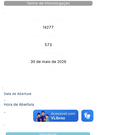
Termo de Homologação
Número do Diário:
14277
Página da Publicação:
573
Data da Publicação:
30 de maio de 2026
Órgão:
Data de Abertura
-
Hora de Abertura
-
Visualizar