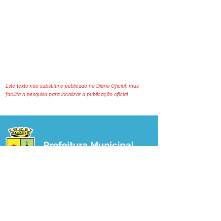
Este texto não substitui o publicado no Diário Oficial, mas
facilita a pesquisa para localizar a publicação oficial.
Prefeitura Municipal
de Plácido de Castro
Poder Executivo
SERVIÇO DE ATENDIMENTO AO 
CIDADÃO (SIC) E OUVIDORIA
Prefeitura de Plácido de Castro - Estado 