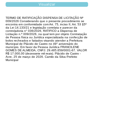
Visualizar
TERMO DE RATIFICAÇÃO DISPENSA DE LICITAÇÃO Nº
009/2026 Considerando que o presente procedimento se
encontra em conformidade com Art. 75, inciso II, Art. 53 §5º
da Lei 14.133/21 e legislação correlata e parecer da
controladoria n° 036/2026, RATIFICO a Dispensa de
Licitação n.º 009/2026, na qual tem por objeto Contratação
de Pessoa física ou Jurídica especializada na confecção de
bolos recheados e fatiados visando atender a Prefeitura
Municipal de Plácido de Castro no 49° aniversário do
município. Em favor da Pessoa Jurídica FRANCILENE
GOMES DE ALMEIDA, CNPJ: 29.485.659/0001-67. VALOR
R$ 17.000,00 (dezessete mil reais). Plácido de Castro -
Acre, 25 de março de 2026. Camilo da Silva Prefeito
Municipal