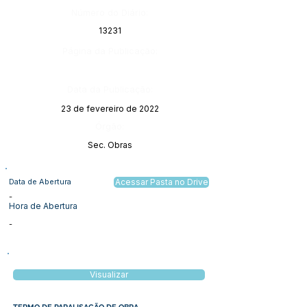
Número do Diário:
13231
Página da Publicação:
Data da Publicação:
23 de fevereiro de 2022
Órgão:
Sec. Obras
Data de Abertura
Acessar Pasta no Drive
-
Hora de Abertura
-
Visualizar