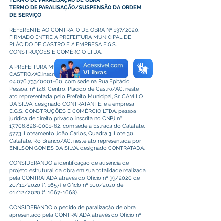
TERMO DE PARALISAÇÃO DE OBRA
TERMO DE PARALISAÇÃO/SUSPENSÃO DA ORDEM
DE SERVIÇO
REFERENTE AO CONTRATO DE OBRA Nº 137/2020,
FIRMADO ENTRE A PREFEITURA MUNICIPAL DE
PLÁCIDO DE CASTRO E A EMPRESA E.G.S.
CONSTRUÇÕES E COMÉRCIO LTDA.
A PREFEITURA MUNICIPAL DE PLÁCIDO DE
CASTRO/AC,inscrita no CNPJ sob o nº
04.076.733
/0001-60, com sede na Rua Epitácio
Pessoa, nº 146, Centro, Plácido de Castro/AC, neste
ato representada pelo Prefeito Municipal, Sr. CAMILO
DA SILVA, designado CONTRATANTE, e a empresa
E.G.S. CONSTRUÇÕES E COMÉRCIO LTDA, pessoa
jurídica de direito privado, inscrita no CNPJ nº
17.706.828-0001-62
, com sede à Estrada do Calafate,
5773, Loteamento João Carlos, Quadra 3, Lote 30,
Calafate, Rio Branco/AC, neste ato representada por
ENILSON GOMES DA SILVA, designado CONTRATADA.
CONSIDERANDO a identificação de ausência de
projeto estrutural da obra em sua totalidade realizada
pela CONTRATADA através do Ofício nº 99/2020 de
20/11/2020 (f. 1657) e Ofício nº 100/2020 de
01/12/2020 (f.
1667-1668)
.
CONSIDERANDO o pedido de paralização de obra
apresentado pela CONTRATADA através do Ofício nº