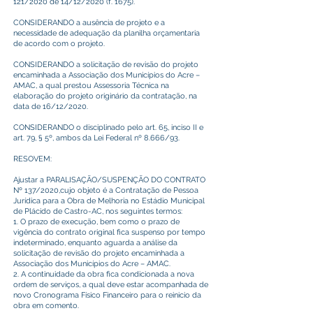
121/2020 de 14/12/2020 (f. 1675).
CONSIDERANDO a ausência de projeto e a
necessidade de adequação da planilha orçamentaria
de acordo com o projeto.
CONSIDERANDO a solicitação de revisão do projeto
encaminhada a Associação dos Municípios do Acre –
AMAC, a qual prestou Assessoria Técnica na
elaboração do projeto originário da contratação, na
data de 16/12/2020.
CONSIDERANDO o disciplinado pelo art. 65, inciso II e
art. 79, § 5º, ambos da Lei Federal nº 8.666/93.
RESOVEM:
Ajustar a PARALISAÇÃO/SUSPENÇÃO DO CONTRATO
Nº 137/2020,cujo objeto é a Contratação de Pessoa
Jurídica para a Obra de Melhoria no Estádio Municipal
de Plácido de Castro-AC, nos seguintes termos:
1. O prazo de execução, bem como o prazo de
vigência do contrato original fica suspenso por tempo
indeterminado, enquanto aguarda a análise da
solicitação de revisão do projeto encaminhada a
Associação dos Municípios do Acre – AMAC.
2. A continuidade da obra fica condicionada a nova
ordem de serviços, a qual deve estar acompanhada de
novo Cronograma Físico Financeiro para o reinicio da
obra em comento.