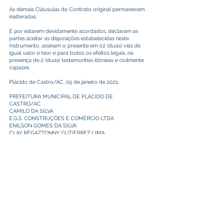
As demais Cláusulas do Contrato original permanecem
inalteradas.
E por estarem devidamente acordados, declaram as
partes aceitar as disposições estabelecidas neste
Instrumento, assinam o presente em 02 (duas) vias de
igual valor e teor e para todos os efeitos legais, na
presença de 2 (duas) testemunhas idôneas e civilmente
capazes.
Plácido de Castro/AC, 05 de janeiro de 2021.
PREFEITURA MUNICIPAL DE PLÁCIDO DE
CASTRO/AC
CAMILO DA SILVA
E.G.S. CONSTRUÇÕES E COMÉRCIO LTDA
ENILSON GOMES DA SILVA
CLAY REGAZZONNY GUTIERREZ LIMA
ENGENHEIRO CIVIL
Este texto não substitui o publicado no Diário Oficial, mas
facilita a pesquisa para localizar a publicação oficial.
Prefeitura Municipal