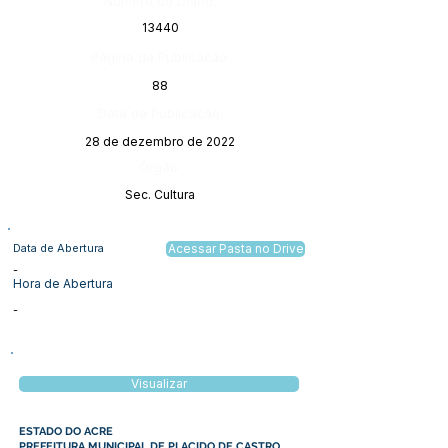
Número do Diário:
13440
Página da Publicação:
88
Data da Publicação:
28 de dezembro de 2022
Órgão:
Sec. Cultura
Data de Abertura
Acessar Pasta no Drive
-
Hora de Abertura
-
Visualizar
ESTADO DO ACRE
PREFEITURA MUNICIPAL DE PLACIDO DE CASTRO