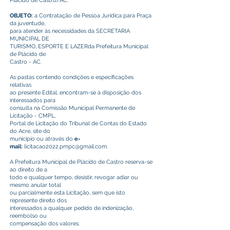
Plácido de Castro/AC.
OBJETO:
a Contratação de Pessoa Jurídica para Praça
da juventude,
para atender às necessidades da SECRETARIA
MUNICIPAL DE
TURISMO, ESPORTE E LAZERda Prefeitura Municipal
de Plácido de
Castro - AC.
As pastas contendo condições e especificações
relativas
ao presente Edital, encontram-se à disposição dos
interessados para
consulta na Comissão Municipal Permanente de
Licitação - CMPL,
Portal de Licitação do Tribunal de Contas do Estado
do Acre, site do
município ou através do
e-
mail:
licitacao2022.pmpc@gmail.com
.
A Prefeitura Municipal de Plácido de Castro reserva-se
ao direito de a
todo e qualquer tempo, desistir, revogar adiar ou
mesmo anular total
ou parcialmente esta Licitação, sem que isto
represente direito dos
interessados a qualquer pedido de indenização,
reembolso ou
compensação dos valores.