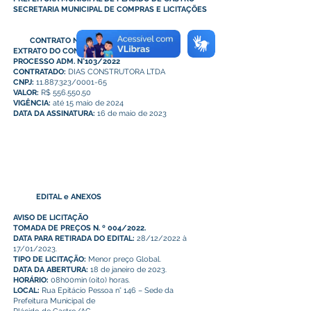
SECRETARIA MUNICIPAL DE COMPRAS E LICITAÇÕES
CONTRATO N°118/2023
EXTRATO DO CONTRATO N°118/2023
PROCESSO ADM. N°103/2022
CONTRATADO:
DIAS CONSTRUTORA LTDA
CNPJ:
11.887.323/0001-65
VALOR:
R$ 556.550,50
VIGÊNCIA:
até 15 maio de 2024
DATA DA ASSINATURA:
16 de maio de 2023
EDITAL e ANEXOS
AVISO DE LICITAÇÃO
TOMADA DE PREÇOS N. º 004/2022.
DATA PARA RETIRADA DO EDITAL:
28/12/2022 à
17/01/2023.
TIPO DE LICITAÇÃO:
Menor preço Global.
DATA DA ABERTURA:
18 de janeiro de 2023.
HORÁRIO:
08h00min (oito) horas.
LOCAL:
Rua Epitácio Pessoa n° 146 – Sede da
Prefeitura Municipal de