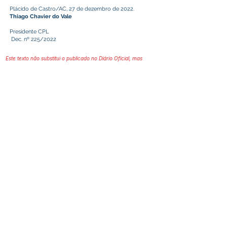
Plácido de Castro/AC, 27 de dezembro de 2022.
Thiago Chavier do Vale
Presidente CPL
Dec. nº 225/2022
Este texto não substitui o publicado no Diário Oficial, mas
facilita a pesquisa para localizar a publicação oficial.
Prefeitura Municipal
de Plácido de Castro
Poder Executivo
SERVIÇO DE ATENDIMENTO AO 
CIDADÃO (SIC) E OUVIDORIA
Prefeitura de Plácido de Castro - Estado 
do Acre
CNPJ 04.076.733/0001-60