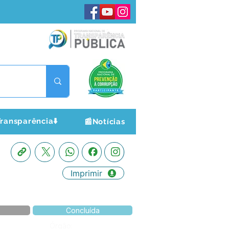
ransparência⬇️
📰Notícias
Imprimir
Concluída
Órgão: