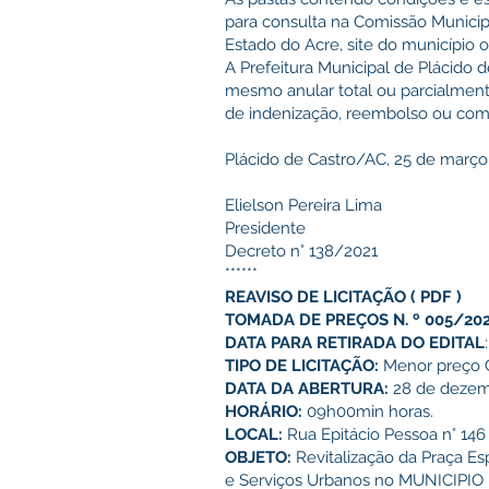
para consulta na Comissão Municip
Estado do Acre, site do município o
A Prefeitura Municipal de Plácido d
mesmo anular total ou parcialmente
de indenização, reembolso ou com
Plácido de Castro/AC, 25 de março
Elielson Pereira Lima
Presidente
Decreto n° 138/2021
******
REAVISO DE LICITAÇÃO
(
PDF
)
TOMADA DE PREÇOS N. º 005/20
DATA PARA RETIRADA DO EDITAL
TIPO DE LICITAÇÃO:
Menor preço G
DATA DA ABERTURA:
28 de dezem
HORÁRIO:
09h00min horas.
LOCAL:
Rua Epitácio Pessoa n° 146
OBJETO:
Revitalização da Praça Es
e Serviços Urbanos no MUNICIPI