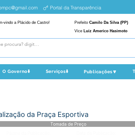
epmpc@gmail.com
Portal da Transparência
m-vindo a Plácido de Castro!
Prefeito
Camilo Da Silva (PP)
Vice
Luiz Americo Hasimoto
O Governo⬇️
Serviços⬇️
T
Publicações🔽
alização da Praça Esportiva
Tomada de Preço
Página da Publicação:
Data da Publicação: