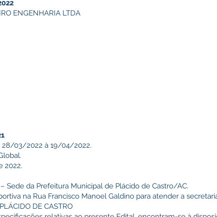
2022
IRO ENGENHARIA LTDA
21
:
28/03/2022 à 19/04/2022.
lobal.
e 2022.
 – Sede da Prefeitura Municipal de Plácido de Castro/AC.
portiva na Rua Francisco Manoel Galdino para atender a secretari
O PLÁCIDO DE CASTRO
ecificações relativas ao presente Edital, encontram-se à dispos