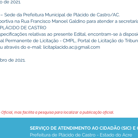
o de 2021.
 – Sede da Prefeitura Municipal de Plácido de Castro/AC.
portiva na Rua Francisco Manoel Galdino para atender a secretari
O PLÁCIDO DE CASTRO
ecificações relativas ao presente Edital, encontram-se à dispos
al Permanente de Licitação - CMPL, Portal de Licitação do Tribu
ou através do e-mail:
licitaplacido.ac@gmail.com
bro de 2021.
 Oficial, mas facilita a pesquisa para localizar a publicação oficial.
SERVIÇO DE ATENDIMENTO AO CIDADÃO (SIC) E
Prefeitura de Plácido de Castro - Estado do Acre