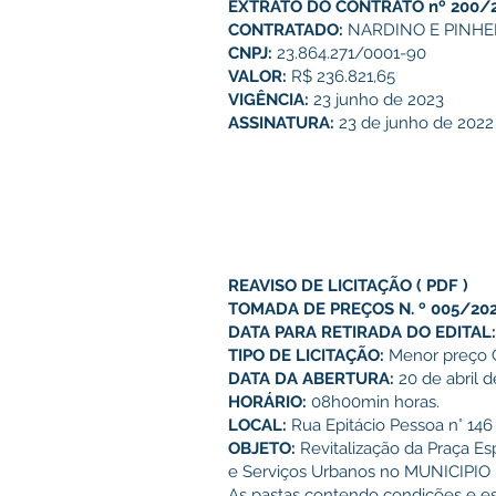
EXTRATO DO CONTRATO nº 200/
CONTRATADO:
NARDINO E PINHE
CNPJ:
23.864.271/0001-90
VALOR:
R$ 236.821,65
VIGÊNCIA:
23 junho de 2023
ASSINATURA:
23 de junho de 2022
REAVISO DE LICITAÇÃO
(
PDF
)
TOMADA DE PREÇOS N. º 005/20
DATA PARA RETIRADA DO EDITAL
TIPO DE LICITAÇÃO:
Menor preço G
DATA DA ABERTURA:
20 de abril d
HORÁRIO:
08h00min horas.
LOCAL:
Rua Epitácio Pessoa n° 146
OBJETO:
Revitalização da Praça Es
e Serviços Urbanos no MUNICIPI
As pastas contendo condições e esp