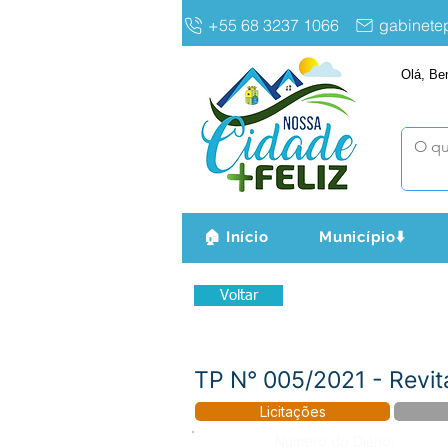
+55 68 3237 1066
gabinet
Olá, Be
🏠 Início
Município⬇️
Voltar
TP N° 005/2021 - Revit
Licitações
Número do Diário: