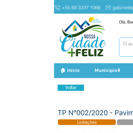
+55 68 3237 1066
gabinet
Olá, Be
🏠 Início
Município⬇️
Voltar
TP N°002/2020 - Pavim
Licitações
Número do Diário: