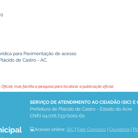
20
rídica para Pavimentação de acesso
lácido de Castro - AC.
 Oficial, mas facilita a pesquisa para localizar a publicação oficial.
SERVIÇO DE ATENDIMENTO AO CIDADÃO (SIC) E
Prefeitura de Plácido de Castro - Estado do Acre
CNPJ 04.076.733/0001-60
icipal
💻Acesso online: 
SIC 
| 
Fale Conosco
 | 
Ouvidoria
 | 
Po