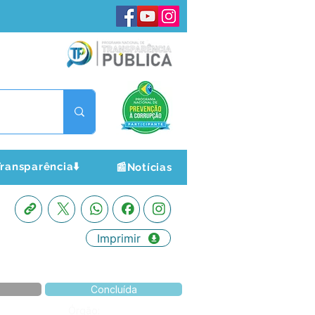
ransparência⬇️
📰Notícias
Imprimir
Concluída
Órgão: