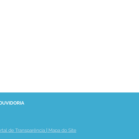
 OUVIDORIA
rtal de Transparência
 | 
Mapa do Site