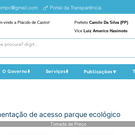
epmpc@gmail.com
Portal da Transparência
m-vindo a Plácido de Castro!
Prefeito
Camilo Da Silva (PP)
Vice
Luiz Americo Hasimoto
O Governo⬇️
Serviços⬇️
T
Publicações🔽
entação de acesso parque ecológico
Tomada de Preço
Página da Publicação:
Data da Publicação: