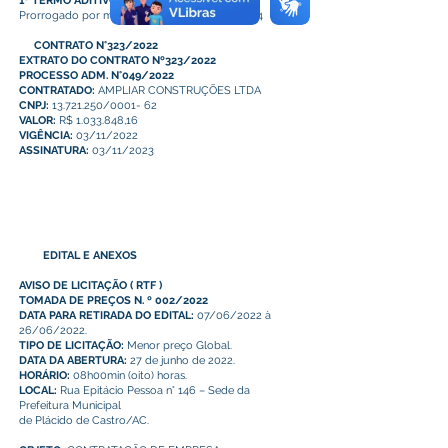
1º TERMO ADITIVO
Prorrogado por mais 12 meses , até 07/11/2024
CONTRATO N°323/2022
EXTRATO DO CONTRATO Nº323/2022
PROCESSO ADM. N°049/2022
CONTRATADO:
AMPLIAR CONSTRUÇÕES LTDA
CNPJ:
13.721.250/0001- 62
VALOR:
R$ 1.033.848,16
VIGÊNCIA:
03/11/2022
ASSINATURA:
03/11/2023
EDITAL E ANEXOS
AVISO DE LICITAÇÃO
(
RTF
)
TOMADA DE PREÇOS N. º 002/2022
DATA PARA RETIRADA DO EDITAL:
07/06/2022 à
26/06/2022.
TIPO DE LICITAÇÃO:
Menor preço Global.
DATA DA ABERTURA:
27 de junho de 2022.
HORÁRIO:
08h00min (oito) horas.
LOCAL:
Rua Epitácio Pessoa n° 146 – Sede da
Prefeitura Municipal
de Plácido de Castro/AC.