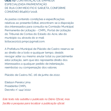
OBJETO:
CONTRATAÇÃO DE EMPRESA
ESPECIALIZADA PAVIMENTAÇÃO
DE RUA COM MEIO FIO E SARJETA, CONFORME
CONVENIO 864667/2018.
As pastas contendo condições e especificações
relativas ao presente Edital, encontram-se à disposição
dos interessados para consulta na Comissão Municipal
Permanente de Licitação - CMPL, Portal de Licitação
do Tribunal de Contas do Estado do Acre, site do
município ou através do e-mail:
licitacao2022.pmpc@gmail.com
.
A Prefeitura Municipal de Plácido de Castro reserva-se
ao direito de a todo e qualquer tempo, desistir,
revogar adiar ou mesmo anular total ou parcialmente
esta Licitação, sem que isto represente direito dos
interessados a qualquer pedido de indenização,
reembolso ou compensação dos valores.
Plácido de Castro/AC, 06 de junho de 2022.
Elielson Pereira Lima
Presidente CMPL
Decreto n° 144/2022
Este texto não substitui o publicado no Diário Oficial, mas
facilita a pesquisa para localizar a publicação oficial.