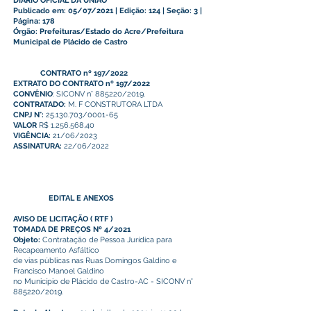
DIÁRIO OFICIAL DA UNIÃO
Publicado em: 05/07/2021 | Edição: 124 | Seção: 3 |
Página: 178
Órgão: Prefeituras/Estado do Acre/Prefeitura
Municipal de Plácido de Castro
CONTRATO nº 197/2022
EXTRATO DO CONTRATO nº 197/2022
CONVÊNIO
: SICONV n° 885220/2019.
CONTRATADO:
M. F CONSTRUTORA LTDA
CNPJ N°:
25.130.703/0001-65
VALOR
R$ 1.256.568,40
VIGÊNCIA:
21/06/2023
ASSINATURA:
22/06/2022
EDITAL E ANEXOS
AVISO DE LICITAÇÃO
(
RTF
)
TOMADA DE PREÇOS Nº 4/2021
Objeto:
Contratação de Pessoa Jurídica para
Recapeamento Asfáltico
de vias públicas nas Ruas Domingos Galdino e
Francisco Manoel Galdino
no Município de Plácido de Castro-AC - SICONV n°
885220/2019.