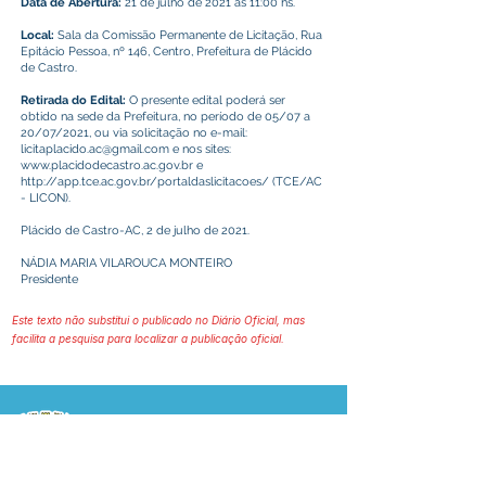
Data de Abertura:
21 de julho de 2021 às 11:00 hs.
Local:
Sala da Comissão Permanente de Licitação, Rua
Epitácio Pessoa, nº 146, Centro, Prefeitura de Plácido
de Castro.
Retirada do Edital:
O presente edital poderá ser
obtido na sede da Prefeitura, no período de 05/07 a
20/07/2021, ou via solicitação no e-mail:
licitaplacido.ac@gmail.com
e nos sites:
www.placidodecastro.ac.gov.br
e
http://app.tce.ac.gov.br/portaldaslicitacoes/
(TCE/AC
- LICON).
Plácido de Castro-AC, 2 de julho de 2021.
NÁDIA MARIA VILAROUCA MONTEIRO
Presidente
Este texto não substitui o publicado no Diário Oficial, mas
facilita a pesquisa para localizar a publicação oficial.
Prefeitura Municipal
de Plácido de Castro