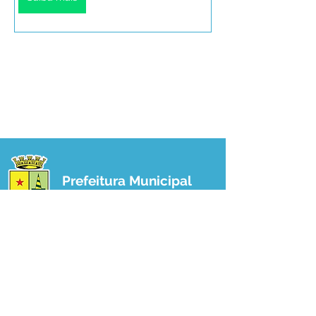
Prefeitura Municipal
de Plácido de Castro
Poder Executivo
SERVIÇO DE ATENDIMENTO AO 
CIDADÃO (SIC) E OUVIDORIA
Prefeitura de Plácido de Castro - Estado 
do Acre
CNPJ 04.076.733/0001-60