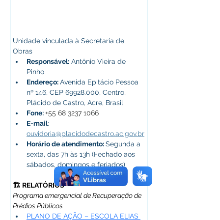
Unidade vinculada à Secretaria de 
Obras
Responsável:
Antônio Vieira de 
Pinho
Endereço: 
Avenida Epitácio Pessoa 
nº 146, CEP 69928.000, Centro, 
Plácido de Castro, Acre, Brasil
Fone:
+55 68 3237 1066
E-mail
:
ouvidoria@placidodecastro.ac.gov.br
Horário de atendimento: 
Segunda a 
sexta, das 7h às 13h (Fechado aos 
sábados, domingos e feriados)
🏗️ RELATÓRIOS
Programa emergencial de Recuperação de 
Prédios Públicos
PLANO DE AÇÃO – ESCOLA ELIAS 