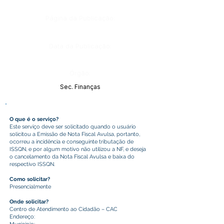
Página da Publicação:
Data da Publicação:
Órgão:
Sec. Finanças
O que é o serviço?
Este serviço deve ser solicitado quando o usuário
solicitou a Emissão de Nota Fiscal Avulsa, portanto,
ocorreu a incidência e conseguinte tributação de
ISSQN, e por algum motivo não utilizou a NF, e deseja
o cancelamento da Nota Fiscal Avulsa e baixa do
respectivo ISSQN.
Como solicitar?
Presencialmente
Onde solicitar?
Centro de Atendimento ao Cidadão – CAC
Endereço: