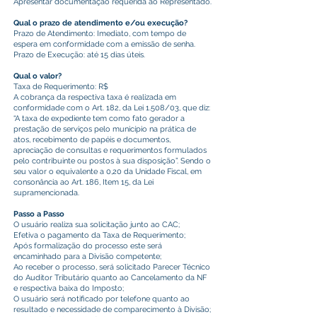
Apresentar documentação requerida ao Representado.
Qual o prazo de atendimento e/ou execução?
Prazo de Atendimento: Imediato, com tempo de
espera em conformidade com a emissão de senha.
Prazo de Execução: até 15 dias úteis.
Qual o valor?
Taxa de Requerimento: R$
A cobrança da respectiva taxa é realizada em
conformidade com o Art. 182, da Lei 1.508/03, que diz:
“A taxa de expediente tem como fato gerador a
prestação de serviços pelo município na prática de
atos, recebimento de papéis e documentos,
apreciação de consultas e requerimentos formulados
pelo contribuinte ou postos à sua disposição”. Sendo o
seu valor o equivalente a 0,20 da Unidade Fiscal, em
consonância ao Art. 186, Item 15, da Lei
supramencionada.
Passo a Passo
O usuário realiza sua solicitação junto ao CAC;
Efetiva o pagamento da Taxa de Requerimento;
Após formalização do processo este será
encaminhado para a Divisão competente;
Ao receber o processo, será solicitado Parecer Técnico
do Auditor Tributário quanto ao Cancelamento da NF
e respectiva baixa do Imposto;
O usuário será notificado por telefone quanto ao
resultado e necessidade de comparecimento à Divisão;