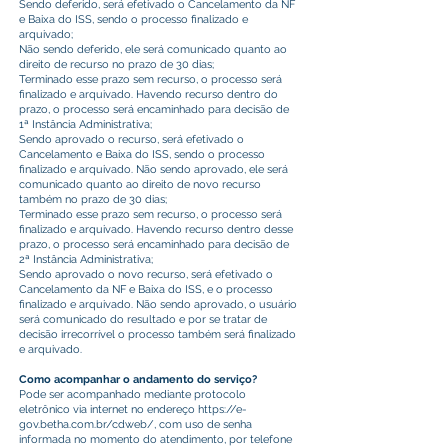
Sendo deferido, será efetivado o Cancelamento da NF
e Baixa do ISS, sendo o processo finalizado e
arquivado;
Não sendo deferido, ele será comunicado quanto ao
direito de recurso no prazo de 30 dias;
Terminado esse prazo sem recurso, o processo será
finalizado e arquivado. Havendo recurso dentro do
prazo, o processo será encaminhado para decisão de
1ª Instância Administrativa;
Sendo aprovado o recurso, será efetivado o
Cancelamento e Baixa do ISS, sendo o processo
finalizado e arquivado. Não sendo aprovado, ele será
comunicado quanto ao direito de novo recurso
também no prazo de 30 dias;
Terminado esse prazo sem recurso, o processo será
finalizado e arquivado. Havendo recurso dentro desse
prazo, o processo será encaminhado para decisão de
2ª Instância Administrativa;
Sendo aprovado o novo recurso, será efetivado o
Cancelamento da NF e Baixa do ISS, e o processo
finalizado e arquivado. Não sendo aprovado, o usuário
será comunicado do resultado e por se tratar de
decisão irrecorrível o processo também será finalizado
e arquivado.
Como acompanhar o andamento do serviço?
Pode ser acompanhado mediante protocolo
eletrônico via internet no endereço
https://e-
gov.betha.com.br/cdweb/
, com uso de senha
informada no momento do atendimento, por telefone