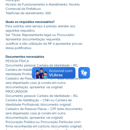
Município:
Horário de Funcionamento e Atendimento: Horário
Comercial da Prefeitura
Telefones de atendimento: (68)
Quais os requisitos necessários?
Para solicitar este serviço é preciso atender aos
seguintes requisitos:
Ser Titular, Representante legal ou Procurador;
Apresentar documentação requerida;
Justificar a não utilização da NF e apresentar provas
dessa justificativa.
Documentos necessários
PESSOA FÍSICA:
Documento pessoal: Carteira de Identidade – RG,
Carteira de Habilitação – CNH ou Carteira de
Identidade Profissional; (documento original)
Cadastro de Pessoas Físicas – CPF (este documento
será dispensado caso já conste em outra
documentação, apresentar via original).
PROCURADOR:
Documento pessoal: Carteira de Identidade – RG,
Carteira de Habilitação – CNH ou Carteira de
Identidade Profissional; (documento original)
Cadastro de Pessoas Físicas – CPF (este documento
será dispensado caso já conste em outra
documentação, apresentar via original);
Procuração Pública ou Procuração Particular com
firma reconhecida em cartório (documento original);