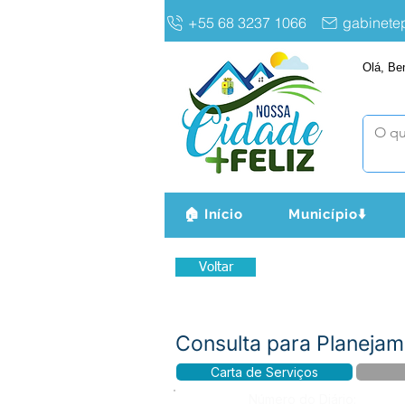
+55 68 3237 1066
gabinet
Olá, Be
🏠 Início
Município⬇️
Voltar
Consulta para Planejam
Carta de Serviços
Número do Diário: