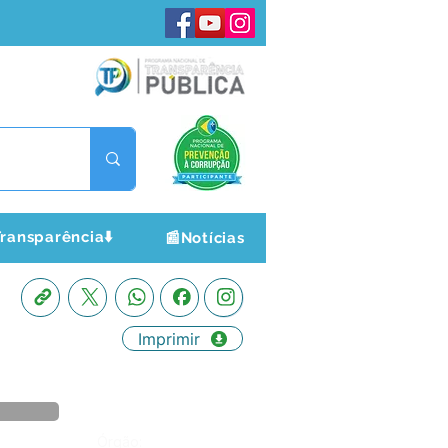
ransparência⬇️
📰Notícias
Imprimir
Órgão: