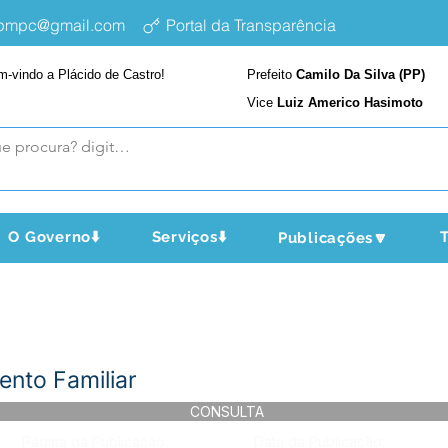
epmpc@gmail.com
Portal da Transparência
m-vindo a Plácido de Castro!
Prefeito
Camilo Da Silva (PP)
Vice
Luiz Americo Hasimoto
O Governo⬇️
Serviços⬇️
T
Publicações🔽
ento Familiar
CONSULTA
Página da Publicação:
Data da Publicação: