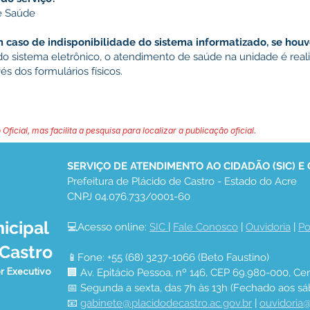
e Saúde
caso de indisponibilidade do sistema informatizado, se houv
 do sistema eletrônico, o atendimento de saúde na unidade é re
vés dos formulários físicos.
 Oficial, mas facilita a pesquisa para localizar a publicação oficial.
SERVIÇO DE ATENDIMENTO AO CIDADÃO (SIC) E
Prefeitura de Plácido de Castro - Estado do Acre
CNPJ 04.076.733/0001-60
icipal
💻Acesso online: 
SIC 
| 
Fale Conosco
 | 
Ouvidoria
 | 
Po
 Castro
📱Fone: +55 (68) 3237-1066 (Beto Faustino)
r Executivo
🏢 Av. Epitácio Pessoa, nº 146, CEP 69.980-000, Cen
📅 Segunda a sexta, das 7h às 13h (Fechado aos sá
📧 
gabinete@placidodecastro.ac.gov.br
 | 
ouvidoria@