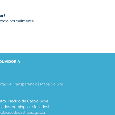
er?
alizado normalmente
 OUVIDORIA
rtal de Transparência
 | 
Mapa do Site
tro, Plácido de Castro, Acre
bados, domingos e feriados)
placidodecastro.ac.gov.br