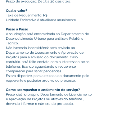
Prazo de execução: De 15 a 30 dias úteis.
Qual o valor?
Taxa de Requerimento: R$
Unidade Federativa é atualizada anualmente.
Passo a Passo
A solicitação será encaminhada ao Departamento de
Desenvolvimento Urbano para análise e Relatório
Técnico.
Não havendo inconsistência será enviado ao
Departamento de Licenciamento e Aprovação de
Projetos para a emissão do documento. Caso
contrário, será feito contato com o interessado pelos
telefones, ficando aguardando o requerente
comparecer para sanar pendências.
Estará disponível para a retirada do documento pelo
requerente e posterior arquivo do processo.
Como acompanhar o andamento do serviço?
Presencial no próprio Departamento de Licenciamento
e Aprovação de Projetos ou através do telefone ,
devendo informar o número do protocolo.
Sistema de Protocolo Online
https://e-
gov.betha.com.br/cdweb
Este texto não substitui o publicado no Diário Oficial, mas
facilita a pesquisa para localizar a publicação oficial.