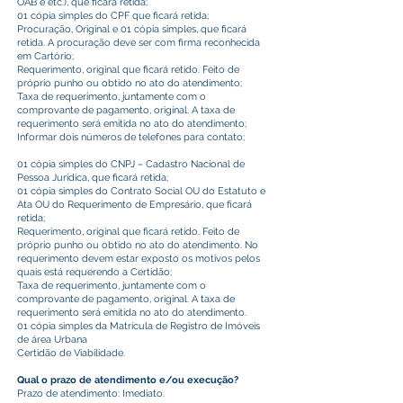
OAB e etc.), que ficará retida;
01 cópia simples do CPF que ficará retida;
Procuração, Original e 01 cópia simples, que ficará
retida. A procuração deve ser com firma reconhecida
em Cartório;
Requerimento, original que ficará retido. Feito de
próprio punho ou obtido no ato do atendimento;
Taxa de requerimento, juntamente com o
comprovante de pagamento, original. A taxa de
requerimento será emitida no ato do atendimento;
Informar dois números de telefones para contato;
01 cópia simples do CNPJ – Cadastro Nacional de
Pessoa Jurídica, que ficará retida;
01 cópia simples do Contrato Social OU do Estatuto e
Ata OU do Requerimento de Empresário, que ficará
retida;
Requerimento, original que ficará retido. Feito de
próprio punho ou obtido no ato do atendimento. No
requerimento devem estar exposto os motivos pelos
quais está requerendo a Certidão;
Taxa de requerimento, juntamente com o
comprovante de pagamento, original. A taxa de
requerimento será emitida no ato do atendimento.
01 cópia simples da Matrícula de Registro de Imóveis
de área Urbana
Certidão de Viabilidade.
Qual o prazo de atendimento e/ou execução?
Prazo de atendimento: Imediato.