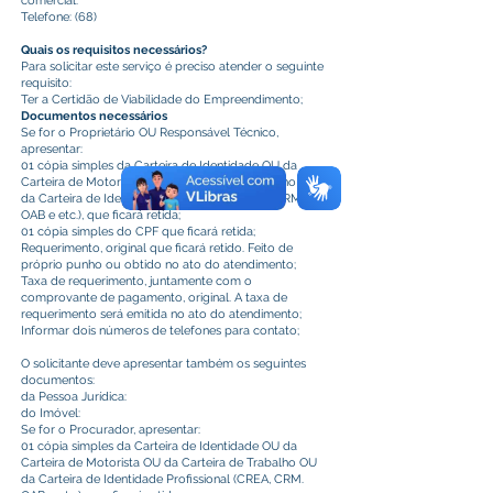
comercial.
Telefone: (68)
Quais os requisitos necessários?
Para solicitar este serviço é preciso atender o seguinte
requisito:
Ter a Certidão de Viabilidade do Empreendimento;
Documentos necessários
Se for o Proprietário OU Responsável Técnico,
apresentar:
01 cópia simples da Carteira de Identidade OU da
Carteira de Motorista OU da Carteira de Trabalho OU
da Carteira de Identidade Profissional (CREA, CRM.
OAB e etc.), que ficará retida;
01 cópia simples do CPF que ficará retida;
Requerimento, original que ficará retido. Feito de
próprio punho ou obtido no ato do atendimento;
Taxa de requerimento, juntamente com o
comprovante de pagamento, original. A taxa de
requerimento será emitida no ato do atendimento;
Informar dois números de telefones para contato;
O solicitante deve apresentar também os seguintes
documentos:
da Pessoa Jurídica:
do Imóvel:
Se for o Procurador, apresentar:
01 cópia simples da Carteira de Identidade OU da
Carteira de Motorista OU da Carteira de Trabalho OU
da Carteira de Identidade Profissional (CREA, CRM.