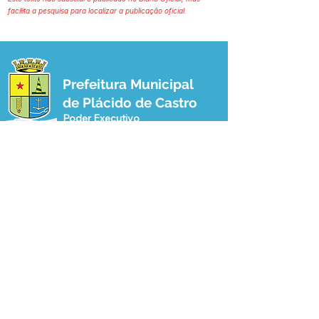
facilita a pesquisa para localizar a publicação oficial.
Prefeitura Municipal
de Plácido de Castro
Poder Executivo
SERVIÇO DE ATENDIMENTO AO 
CIDADÃO (SIC) E OUVIDORIA
Prefeitura de Plácido de Castro - Estado 
do Acre
CNPJ 04.076.733/0001-60
💻Acesso online: 
SIC 
| 
Fale Conosco
 | 
Ouvidoria
 | 
Portal de Transparência
 | 
Mapa do Site
📱Fone: +55 (68) 3237-1066 (Beto 