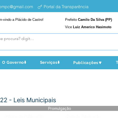
epmpc@gmail.com
Portal da Transparência
m-vindo a Plácido de Castro!
Prefeito
Camilo Da Silva (PP)
Vice
Luiz Americo Hasimoto
O Governo⬇️
Serviços⬇️
T
Publicações🔽
2 - Leis Municipais
Promulgação
Página da Publicação:
Data da Publicação: