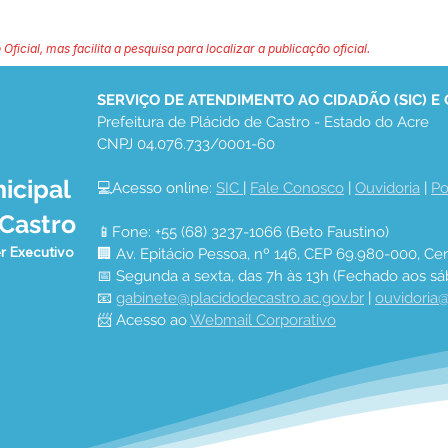
 Oficial, mas facilita a pesquisa para localizar a publicação oficial.
SERVIÇO DE ATENDIMENTO AO CIDADÃO (SIC) E
Prefeitura de Plácido de Castro - Estado do Acre
CNPJ 04.076.733/0001-60
icipal
💻Acesso online: 
SIC 
| 
Fale Conosco
 | 
Ouvidoria
 | 
Po
 Castro
📱Fone: +55 (68) 3237-1066 (Beto Faustino)
r Executivo
🏢 Av. Epitácio Pessoa, nº 146, CEP 69.980-000, Cen
📅 Segunda a sexta, das 7h às 13h (Fechado aos sá
📧 
gabinete@placidodecastro.ac.gov.br
 | 
ouvidoria@
📨 Acesso ao 
Webmail Corporativo