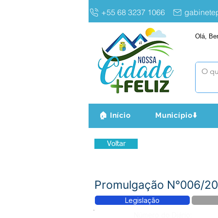
+55 68 3237 1066
gabinet
Olá, Be
🏠 Início
Município⬇️
Voltar
Promulgação N°006/202
Legislação
Número do Diário: