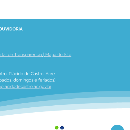
 OUVIDORIA
rtal de Transparência
 | 
Mapa do Site
tro, Plácido de Castro, Acre
bados, domingos e feriados)
placidodecastro.ac.gov.br