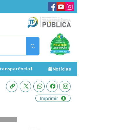
ransparência⬇️
📰Notícias
Imprimir
Órgão: