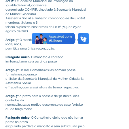
Art. 2º
O Conselho Municipal de Promoção da
Igualdade Racial, doravante
denominado COMPIR, vinculado à Secretaria Municipal
da Mulher, Cidadania
Assistência Social e Trabalho compondo-se de 8 (oito)
membros titulares e 8
(cinco) suplentes, nos termos da Lei nº 745, de 25 de
agosto de 2021.
Artigo 3
º O mandato dos (as) Conselheiros (as) é de 2
(dois) anos,
permitida uma única recondução.
Parágrafo único
. O mandato é contado
ininterruptamente a partir da posse.
Artigo 4º
Os (as) Conselheiros (as) tomam posse
formalmente perante
o titular da Secretaria Municipal da Mulher, Cidadania
Assistência Social
e Trabalho, com a assinatura do termo respectivo.
Artigo 5º
o prazo para a posse é de 30 (trinta) dias,
contados da
nomeação, salvo motivo decorrente de caso fortuito
ou de força maior.
Parágrafo único
. O Conselheiro eleito que não tomar
posse no prazo
estipulado perderá o mandato e será substituído pelo