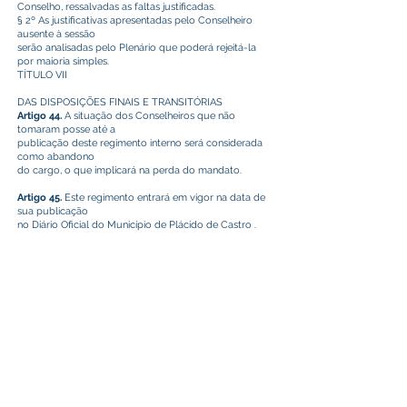
Conselho, ressalvadas as faltas justificadas.
§ 2º As justificativas apresentadas pelo Conselheiro
ausente à sessão
serão analisadas pelo Plenário que poderá rejeitá-la
por maioria simples.
TÍTULO VII
DAS DISPOSIÇÕES FINAIS E TRANSITÓRIAS
Artigo 44.
A situação dos Conselheiros que não
tomaram posse até a
publicação deste regimento interno será considerada
como abandono
do cargo, o que implicará na perda do mandato.
Artigo 45.
Este regimento entrará em vigor na data de
sua publicação
no Diário Oficial do Município de Plácido de Castro .
Plácido de Castro, Acre 28 de julho de 2022
Este texto não substitui o publicado no Diário Oficial, mas
facilita a pesquisa para localizar a publicação oficial.
Prefeitura Municipal