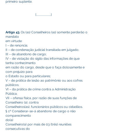
primeiro suplente.
[.........................]
Artigo 43.
Os (as) Conselheiros (as) somente perderão o
mandato
em virtude:
I – de renúncia;
II – de condenação judicial transitada em julgado;
III – de abandono de cargo;
IV – de violação do sigilo das informações de que
tenha conhecimento
em razão do cargo, desde que o faça dolosamente e
com prejuízo para
o Estado ou para particulares;
V – de prática de lesão ao patrimônio ou aos cofres
públicos;
VI – da prática de crime contra a Administração
Pública;
VII – ofensa física, por razão de suas funções de
Conselheiro (a), contra
Conselheiros(as), funcionários públicos ou cidadãos.
§ 1º Considerar-se-á abandono de cargo o não
comparecimento
do(a)
Conselheiro(a) por mais de 03 (três) reuniões
consecutivas do