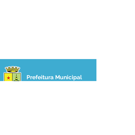
Prefeitura Municipal
de Plácido de Castro
Poder Executivo
SERVIÇO DE ATENDIMENTO AO 
CIDADÃO (SIC) E OUVIDORIA
Prefeitura de Plácido de Castro - Estado 
do Acre
CNPJ 04.076.733/0001-60