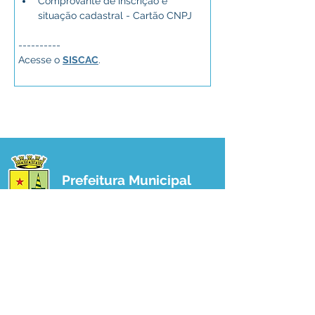
Comprovante de inscrição e 
situação cadastral - Cartão CNPJ
----------
Acesse o 
SISCAC
.
Prefeitura Municipal
de Plácido de Castro
Poder Executivo
SERVIÇO DE ATENDIMENTO AO 
CIDADÃO (SIC) E OUVIDORIA
Prefeitura de Plácido de Castro - Estado 
do Acre
CNPJ 04.076.733/0001-60