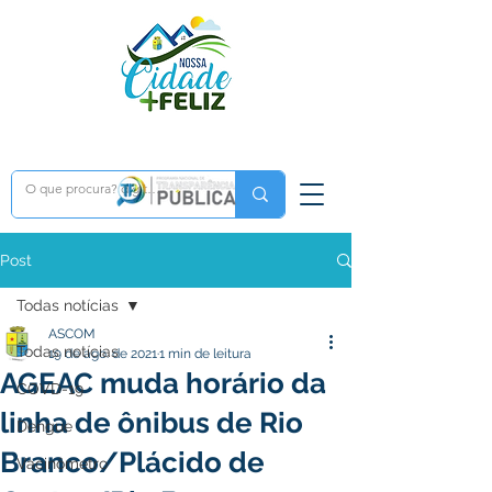
Post
Todas notícias
ASCOM
Todas notícias
19 de ago. de 2021
1 min de leitura
AGEAC muda horário da
COVD-19
linha de ônibus de Rio
Dengue
Branco/Plácido de
Vacinômetro