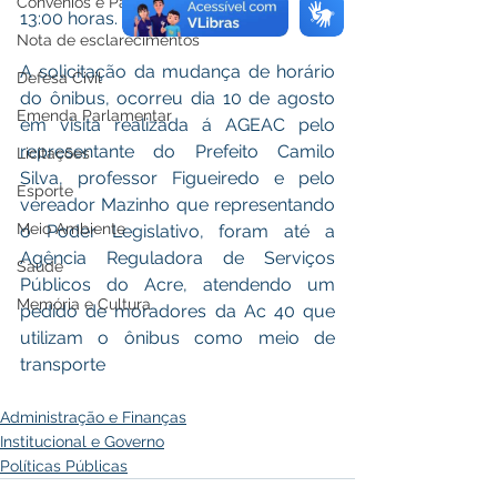
Convênios e Parcerias
13:00 horas.
Nota de esclarecimentos
A solicitação da mudança de horário 
Defesa Civil
do ônibus, ocorreu dia 10 de agosto 
Emenda Parlamentar
em visita realizada á AGEAC pelo 
representante do Prefeito Camilo 
Licitações
Silva, professor Figueiredo e pelo 
Esporte
vereador Mazinho que representando 
Meio Ambiente
o Poder Legislativo, foram até a 
Agência Reguladora de Serviços 
Saúde
Públicos do Acre, atendendo um 
Memória e Cultura
pedido de moradores da Ac 40 que 
utilizam o ônibus como meio de 
transporte
Administração e Finanças
Institucional e Governo
Políticas Públicas