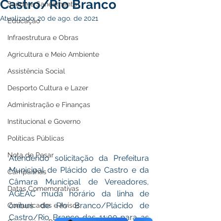
Castro/Rio Branco
Saúde e Saneamento
Atualizado:
20 de ago. de 2021
Educação
Infraestrutura e Obras
Agricultura e Meio Ambiente
Assistência Social
Desporto Cultura e Lazer
Administração e Finanças
Institucional e Governo
Políticas Públicas
Nota de Pesar
Atendendo solicitação da Prefeitura 
Municipal de Plácido de Castro e da 
Campanhas
Câmara Municipal de Vereadores, 
Datas Comemorativas
AGEAC muda horário da linha de 
ônibus de Rio Branco/Plácido de 
Comunicados e Avisos
Castro/Rio Branco das 11:00 para as 