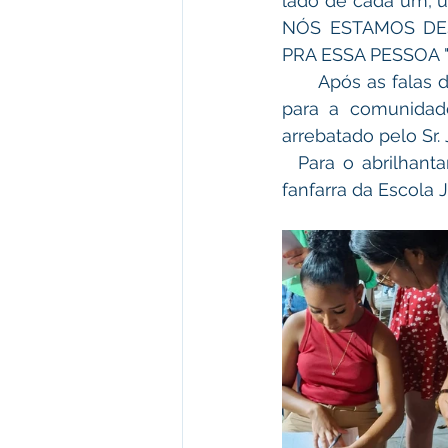
lado de cada um, 
NÓS ESTAMOS DE
PRA ESSA PESSOA "
      Após as falas de autoridades presentes, foi realizado um sorteio de vários brindes 
para a comunidade
arrebatado pelo Sr. 
  Para o abrilhantamento da festa, foi realizada uma apresentação com a banda de 
fanfarra da Escola J