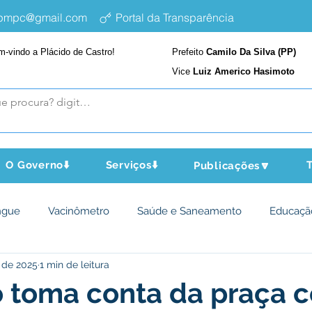
epmpc@gmail.com
Portal da Transparência
m-vindo a Plácido de Castro!
Prefeito
Camilo Da Silva (PP)
Vice
Luiz Americo Hasimoto
O Governo⬇️
Serviços⬇️
T
Publicações🔽
ngue
Vacinômetro
Saúde e Saneamento
Educaçã
 de 2025
1 min de leitura
cultura e Meio Ambiente
Assistência Social
Desporto Cu
 toma conta da praça c