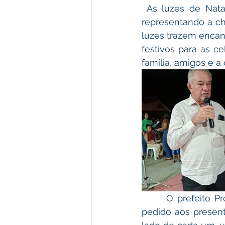
 As luzes de Natal simbolizam principalmente esperança, fé, alegria e renovação, 
representando a che
luzes trazem encant
festivos para as c
família, amigos e a
      O prefeito Prof. Camilo da Silva, fez uma fala emocionante, iniciando com um 
pedido aos presen