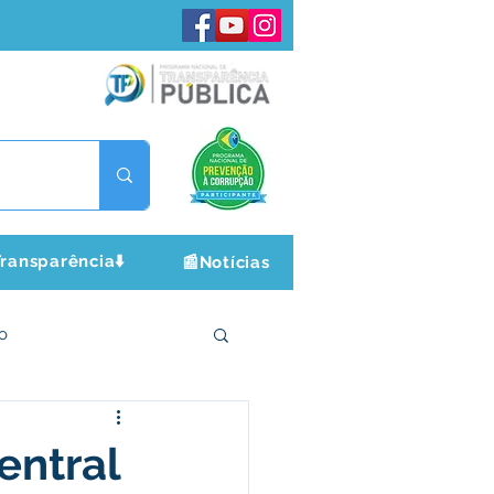
ransparência⬇️
📰Notícias
o
ltura e Lazer
entral