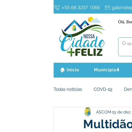
+55 68 3237 1066
gabinet
Olá, Be
🏠 Início
Município⬇️
Todas notícias
COVD-19
De
ASCOM
15 de dez.
Infraestrutura e Obras
Agri
Multidão