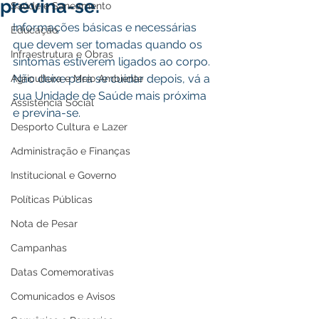
previna-se.
Saúde e Saneamento
Informações básicas e necessárias 
Educação
que devem ser tomadas quando os 
Infraestrutura e Obras
sintomas estiverem ligados ao corpo. 
Não deixe para se cuidar depois, vá a 
Agricultura e Meio Ambiente
sua Unidade de Saúde mais próxima 
Assistência Social
e previna-se.
Desporto Cultura e Lazer
Administração e Finanças
Institucional e Governo
Políticas Públicas
Nota de Pesar
Campanhas
Datas Comemorativas
Comunicados e Avisos