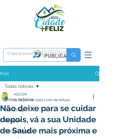
Post
Todas notícias
ASCOM
Todas notícias
21 de jan. de 2022
1 min de leitura
Não deixe para se cuidar
COVD-19
depois, vá a sua Unidade
Dengue
de Saúde mais próxima e
Vacinômetro