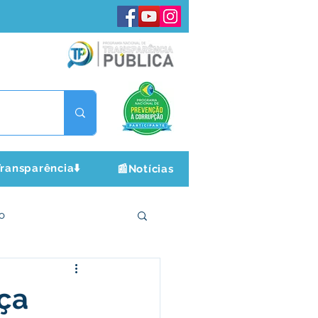
ransparência⬇️
📰Notícias
o
ltura e Lazer
ça