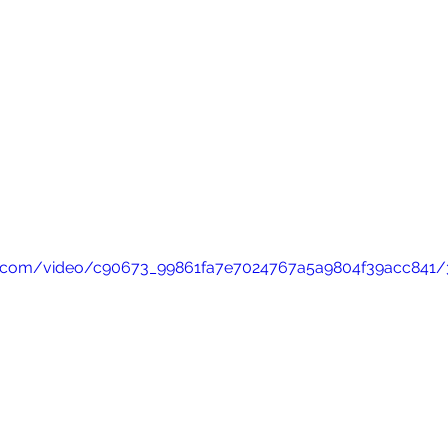
tic.com/video/c90673_99861fa7e7024767a5a9804f39acc841/