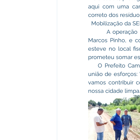
aqui com uma camp
correto dos resíduos
  Mobilização da 
​       A operaçã
Marcos Pinho, e c
esteve no local fi
prometeu somar esf
​    O Prefeito Cam
união de esforços: 
vamos contribuir 
nossa cidade limpa.