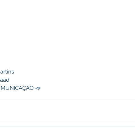
artins 
haad 
OMUNICAÇÃO 📣