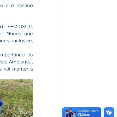
o e o destino 
 da SEMIOSUR, 
é Nunes, que 
es, inclusive, 
importância da 
eio Ambiente], 
 vai manter a 