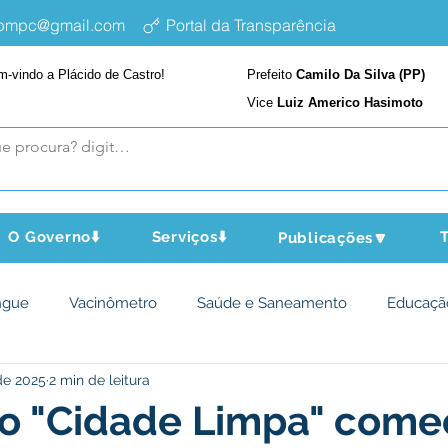
epmpc@gmail.com
Portal da Transparência
m-vindo a Plácido de Castro!
Prefeito
Camilo Da Silva (PP)
Vice
Luiz Americo Hasimoto
O Governo⬇️
Serviços⬇️
T
Publicações🔽
ngue
Vacinômetro
Saúde e Saneamento
Educaçã
de 2025
2 min de leitura
cultura e Meio Ambiente
Assistência Social
Desporto Cu
o "Cidade Limpa" come