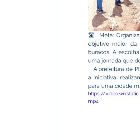
​🛣️ Meta: Organiz
objetivo maior da
buracos. A escolha
uma jornada que de
​   A prefeitura d
a iniciativa, reali
para uma cidade ma
https://video.wixst
mp4