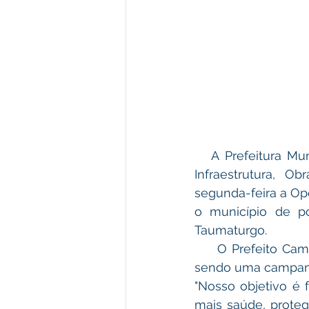
   A Prefeitura Municipal de Plácido de Castro, por meio da Secretaria Municipal de 
Infraestrutura, 
segunda-feira a Ope
o município de po
Taumaturgo.
     O Prefeito Camilo da Silva destacou que a iniciativa vai além da simples limpeza, 
sendo uma campanh
​"Nosso objetivo 
mais saúde, proteg