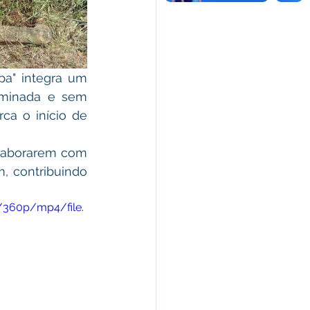
a" integra um 
uminada e sem 
ca o início de 
olaborarem com 
, contribuindo 
/360p/mp4/file.