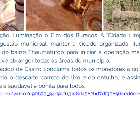
ação, Iluminação e Fim dos Buracos. A "Cidade Limp
 gestão municipal: manter a cidade organizada, il
 do bairro Thaumaturgo para iniciar a operação mar
ve abranger todas as áreas do município.
e Plácido de Castro conclama todos os moradores a c
zando o descarte correto do lixo e do entulho, e assim
is saudável e bonita para todos.
atic.com/video/c90673_94d9ef631c8d4582bd7df30896eed0e1