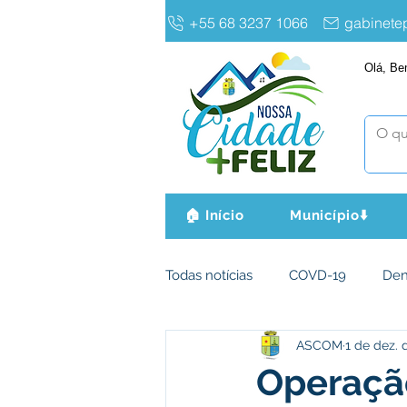
+55 68 3237 1066
gabinet
Olá, Be
🏠 Início
Município⬇️
Todas notícias
COVD-19
De
ASCOM
1 de dez. 
Infraestrutura e Obras
Agri
Operaçã