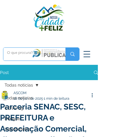
Post
Todas notícias
ASCOM
Todas notícias
18 de jun. de 2025
1 min de leitura
Parceria SENAC, SESC,
COVD-19
PREFEITURA e
Dengue
Associação Comercial,
Vacinômetro