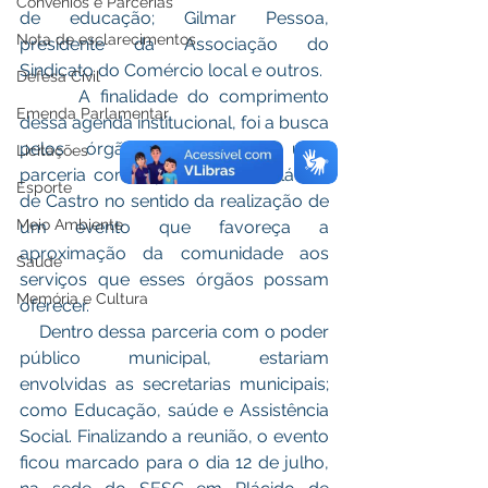
Convênios e Parcerias
de educação; Gilmar Pessoa, 
Nota de esclarecimentos
presidente da Associação do 
Sindicato do Comércio local e outros.
Defesa Civil
      A finalidade do comprimento 
Emenda Parlamentar
dessa agenda institucional, foi a busca 
pelos órgãos citados, de uma 
Licitações
parceria com a prefeitura de Plácido 
Esporte
de Castro no sentido da realização de 
Meio Ambiente
um evento que favoreça a 
aproximação da comunidade aos 
Saúde
serviços que esses órgãos possam 
Memória e Cultura
oferecer.
    Dentro dessa parceria com o poder 
público municipal, estariam 
envolvidas as secretarias municipais; 
como Educação, saúde e Assistência 
Social. Finalizando a reunião, o evento 
ficou marcado para o dia 12 de julho, 