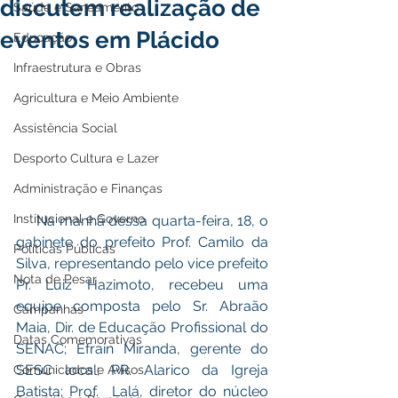
discutem realização de
Saúde e Saneamento
eventos em Plácido
Educação
Infraestrutura e Obras
Agricultura e Meio Ambiente
Assistência Social
Desporto Cultura e Lazer
Administração e Finanças
Institucional e Governo
     Na manhã dessa quarta-feira, 18, o 
gabinete do prefeito Prof. Camilo da 
Políticas Públicas
Silva, representando pelo vice prefeito 
Nota de Pesar
Pr. Luiz Hazimoto, recebeu uma 
equipe composta pelo Sr. Abraão 
Campanhas
Maia, Dir. de Educação Profissional do 
Datas Comemorativas
SENAC; Efrain Miranda, gerente do 
SESC local; PR. Alarico da Igreja 
Comunicados e Avisos
Batista; Prof.  Lalá, diretor do núcleo 