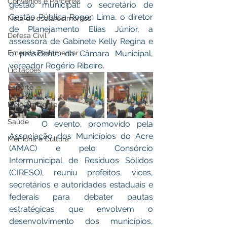
Convênios e Parcerias
gestão municipal: o secretário de 
Gestão Pública Rogen Lima, o diretor 
Nota de esclarecimentos
de Planejamento Elias Júnior, a 
Defesa Civil
assessora de Gabinete Kelly Regina e 
Emenda Parlamentar
o presidente da Câmara Municipal, 
vereador Rogério Ribeiro.
Licitações
Esporte
Meio Ambiente
Saúde
     O evento, promovido pela 
Associação dos Municípios do Acre 
Memória e Cultura
(AMAC) e pelo Consórcio 
Intermunicipal de Resíduos Sólidos 
(CIRESO), reuniu prefeitos, vices, 
secretários e autoridades estaduais e 
federais para debater pautas 
estratégicas que envolvem o 
desenvolvimento dos municípios, 