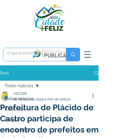
Post
Todas notícias
ASCOM
Todas notícias
18 de out. de 2025
2 min de leitura
Prefeitura de Plácido de
COVD-19
Castro participa de
Dengue
encontro de prefeitos em
Vacinômetro