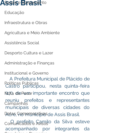
Assis Brasil
Saúde e Saneamento
Educação
Infraestrutura e Obras
Agricultura e Meio Ambiente
Assistência Social
Desporto Cultura e Lazer
Administração e Finanças
Institucional e Governo
   A Prefeitura Municipal de Plácido de 
Políticas Públicas
Castro participou, nesta quinta-feira 
(17), de um importante encontro que 
Nota de Pesar
reuniu prefeitos e representantes 
Campanhas
municipais de diversas cidades do 
Datas Comemorativas
Acre, no município de Assis Brasil.
  O prefeito Camilo da Silva esteve 
Comunicados e Avisos
acompanhado por integrantes da 