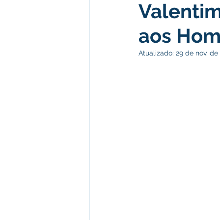
Valentim
Administração e Finanças
I
aos Hom
Datas Comemorativas
Comu
Atualizado:
29 de nov. de
Defesa Civil
Emenda Parla
Memória e Cultura