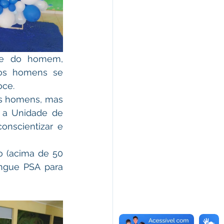
os homens se 
oce.
 a Unidade de 
nscientizar e 
ngue PSA para 