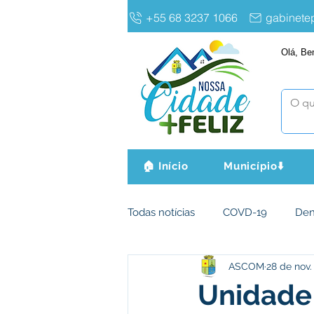
+55 68 3237 1066
gabinet
Olá, Be
🏠 Início
Município⬇️
Todas notícias
COVD-19
De
ASCOM
28 de nov.
Infraestrutura e Obras
Agri
Unidade 