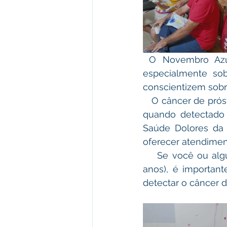
 O Novembro Azul é um mês de conscientização sobre a saúde do homem, 
especialmente so
conscientizem sobr
   O câncer de próstata é um dos tipos de câncer mais comuns entre os homens, mas 
quando detectado 
Saúde Dolores da S
oferecer atendime
    Se você ou alguém que você conhece está na faixa etária de risco (acima de 50 
anos), é importan
detectar o câncer 