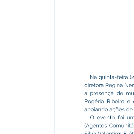
   Na quinta-feira (27) a Unidade de Saúde Dolores da Silva Valentim coordenada pela 
diretora Regina Ne
a presença de mui
Rogério Ribeiro e 
apoiando ações de 
  O evento foi um sucesso graças ao trabalho em equipe da diretora e dos ACS 
(Agentes Comunitá
Silva Valentim! É 