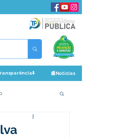
ransparência⬇️
📰Notícias
o
ltura e Lazer
lva