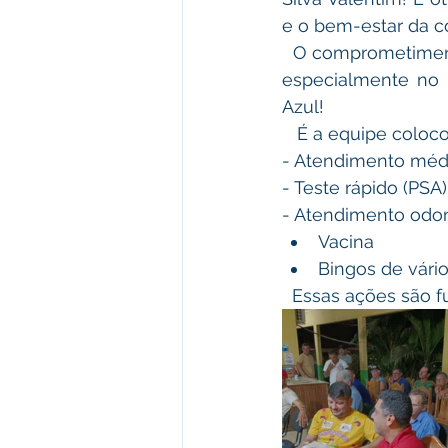
e o bem-estar da 
  O comprometimento e a dedicação de vocês fazem a diferença na vida das pessoas, 
especialmente no
Azul!
   É a equipe col
- Atendimento méd
- Teste rápido (PSA)
- Atendimento odo
Vacina 
Bingos de vário
  Essas ações são