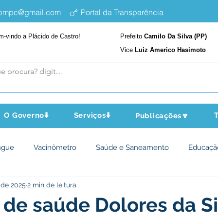
epmpc@gmail.com
Portal da Transparência
m-vindo a Plácido de Castro!
Prefeito
Camilo Da Silva (PP)
Vice
Luiz Americo Hasimoto
O Governo⬇️
Serviços⬇️
T
Publicações🔽
ngue
Vacinômetro
Saúde e Saneamento
Educaçã
 de 2025
2 min de leitura
cultura e Meio Ambiente
Assistência Social
Desporto Cu
de saúde Dolores da Si