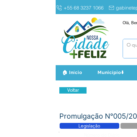
+55 68 3237 1066
gabinet
Olá, Be
🏠 Início
Município⬇️
Voltar
Promulgação N°005/202
Legislação
Número do Diário: