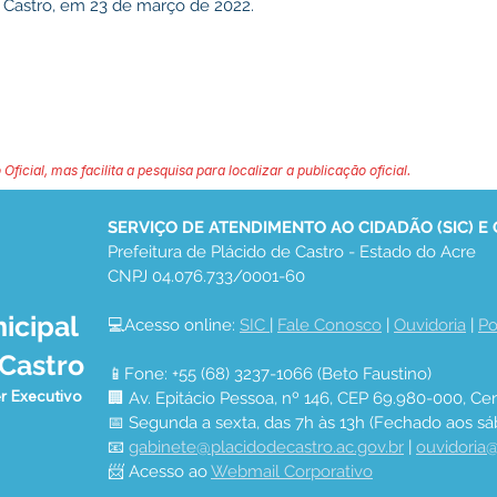
e Castro, em 23 de março de 2022.
 Oficial, mas facilita a pesquisa para localizar a publicação oficial.
SERVIÇO DE ATENDIMENTO AO CIDADÃO (SIC) E
Prefeitura de Plácido de Castro - Estado do Acre
CNPJ 04.076.733/0001-60
icipal
💻Acesso online: 
SIC 
| 
Fale Conosco
 | 
Ouvidoria
 | 
Po
 Castro
📱Fone: +55 (68) 3237-1066 (Beto Faustino)
r Executivo
🏢 Av. Epitácio Pessoa, nº 146, CEP 69.980-000, Cen
📅 Segunda a sexta, das 7h às 13h (Fechado aos sá
📧 
gabinete@placidodecastro.ac.gov.br
 | 
ouvidoria@
📨 Acesso ao 
Webmail Corporativo