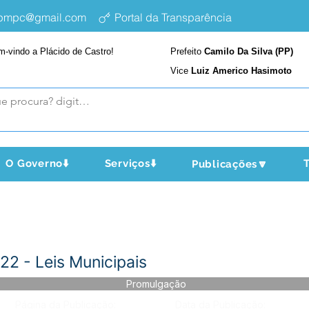
epmpc@gmail.com
Portal da Transparência
m-vindo a Plácido de Castro!
Prefeito
Camilo Da Silva (PP)
Vice
Luiz Americo Hasimoto
O Governo⬇️
Serviços⬇️
T
Publicações🔽
2 - Leis Municipais
Promulgação
Página da Publicação:
Data da Publicação: