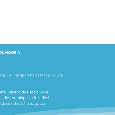
 OUVIDORIA
rtal de Transparência
 | 
Mapa do Site
tro, Plácido de Castro, Acre
bados, domingos e feriados)
placidodecastro.ac.gov.br