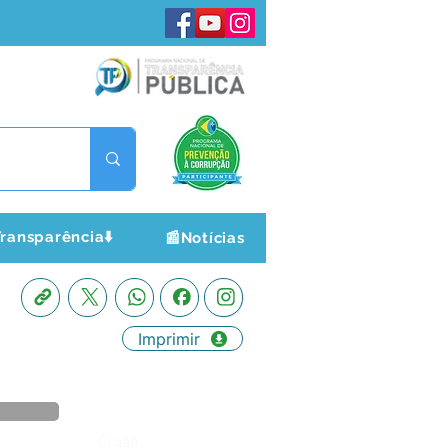
ransparência⬇️
📰Notícias
Imprimir
Órgão: