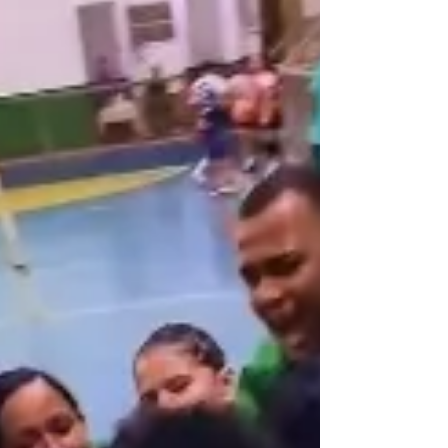
momento especial de incentivo e
valorização ao esporte e à educação em
Plácido de Castro. A Escolinha de Futebol
Criança Boa de Bola, Vai Bem na Escola
recebeu a visita da Secretária Municipal
de Educação, Nilda Marques. Durante o
encontro, a secretária pôde acompanhar
de perto as atividades desen