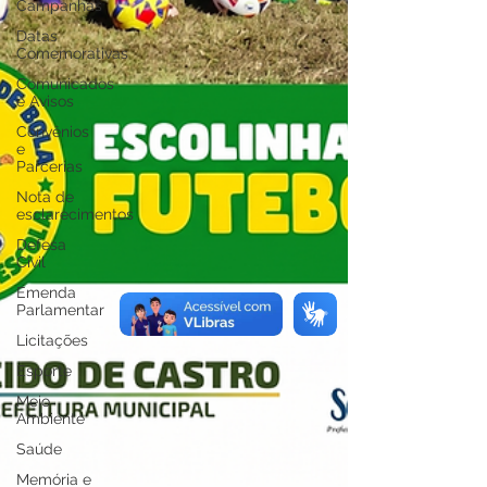
Campanhas
Datas
Comemorativas
Comunicados
e Avisos
Convênios
e
Parcerias
Nota de
esclarecimentos
Defesa
Civil
Emenda
Parlamentar
Licitações
Esporte
Meio
Ambiente
Saúde
Memória e