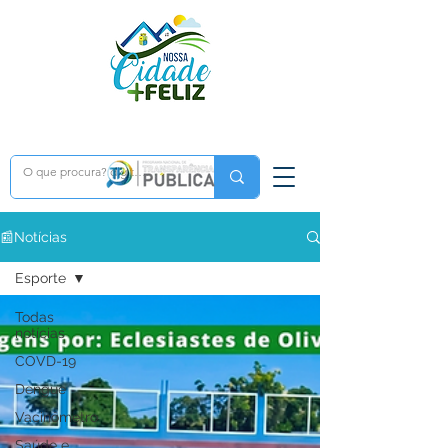
📰Notícias
Esporte
Todas
notícias
COVD-19
Dengue
Vacinômetro
Saúde e