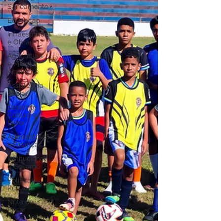
Saneamento
Educação
Infraestrutura
e Obras
Agricultura
e Meio
Ambiente
Assistência
Social
Desporto
Cultura e
Lazer
Administração
e Finanças
Institucional
e Governo
Políticas
Públicas
Nota de
Pesar