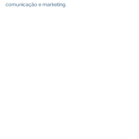
comunicação e marketing.
Políticas Públicas
Desporto Cultura e Lazer
Ver tudo
Posts recentes