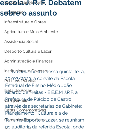
escola J. R. F. Debatem
Saúde e Saneamento
sobre o assunto
Educação
Infraestrutura e Obras
Agricultura e Meio Ambiente
Assistência Social
Desporto Cultura e Lazer
Administração e Finanças
Institucional e Governo
      Na bela manhã dessa quinta-feira, 
20/07/2023, a convite da Escola 
Políticas Públicas
Estadual de Ensino Médio João 
Nota de Pesar
Ricardo de Freitas - E.E.E.M.J.R.F, a 
Prefeitura de Plácido de Castro, 
Campanhas
através das secretarias de Gabinete; 
Datas Comemorativas
Planejamento;  Cultura e a de 
Turismo Esporte e Lazer, se reuniram 
Comunicados e Avisos
no auditório da referida Escola, onde 