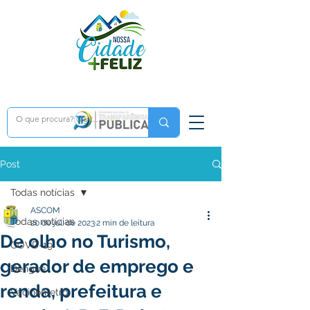
Post
Todas notícias
ASCOM
Todas notícias
20 de jul. de 2023
2 min de leitura
De olho no Turismo,
COVD-19
gerador de emprego e
Dengue
renda, prefeitura e
Vacinômetro