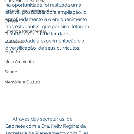
Convênios e Parcerias
na oportunidade foi realizada uma 
Nota de esclarecimentos
eletiva, possibilitando a ampliação, o 
aprofundamento e o enriquecimento 
Defesa Civil
dos estudantes, que por sinal lotaram 
Emenda Parlamentar
o auditório, além de ter dado 
oportunidade à experimentação e a 
Licitações
diversificação  de seus currículos. 
Esporte
Meio Ambiente
Saúde
Memória e Cultura
      Através das secretarias, de 
Gabinete com a Dra. Kelly Regina; da 
secretaria de Planejamento com Elias 