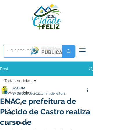
Post
Todas notícias
ASCOM
Todas notícias
13 de out. de 2022
1 min de leitura
ENAC e prefeitura de
COVD-19
Plácido de Castro realiza
Dengue
curso de
Vacinômetro