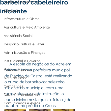
barbeiro/cabeleireiro
Saúde e Saneamento
iniciante
Educação
Infraestrutura e Obras
Agricultura e Meio Ambiente
Assistência Social
Desporto Cultura e Lazer
Administração e Finanças
Institucional e Governo
     A escola de negócios do Acre em 
Políticas Públicas
parceria com a prefeitura municipal 
de Plácido de Castro, está realizando 
Nota de Pesar
o curso de barbeiro/cabeleireiro 
Campanhas
iniciante no município, com uma 
turma atenta a cada instrução, o 
Datas Comemorativas
curso iniciou nesta quinta-feira 13 de 
Comunicados e Avisos
outubro no prédio do Creas.