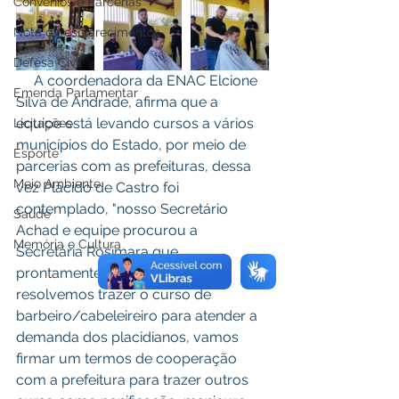
Convênios e Parcerias
Nota de esclarecimentos
Defesa Civil
     A coordenadora da ENAC Elcione 
Emenda Parlamentar
Silva de Andrade, afirma que a 
equipe está levando cursos a vários 
Licitações
municípios do Estado, por meio de 
Esporte
parcerias com as prefeituras, dessa 
Meio Ambiente
vez Plácido de Castro foi 
contemplado, "nosso Secretário 
Saúde
Achad e equipe procurou a 
Memória e Cultura
Secretária Rosimara que 
prontamente abraçou a causa e 
resolvemos trazer o curso de 
barbeiro/cabeleireiro para atender a 
demanda dos placidianos, vamos 
firmar um termos de cooperação 
com a prefeitura para trazer outros 