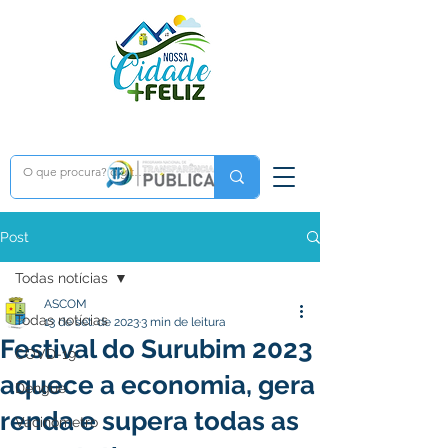
Post
Todas notícias
ASCOM
Todas notícias
13 de set. de 2023
3 min de leitura
Festival do Surubim 2023
COVD-19
aquece a economia, gera
Dengue
renda e supera todas as
Vacinômetro