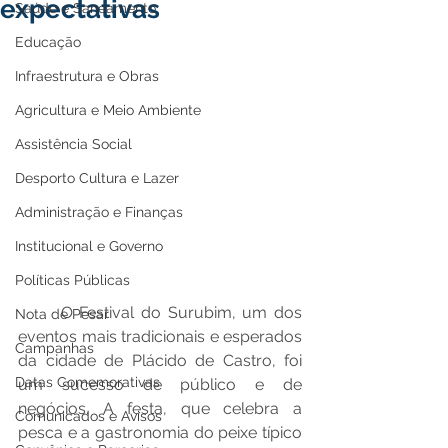
expectativas
Saúde e Saneamento
Educação
Infraestrutura e Obras
Agricultura e Meio Ambiente
Assistência Social
Desporto Cultura e Lazer
Administração e Finanças
Institucional e Governo
Políticas Públicas
O Festival do Surubim, um dos 
Nota de Pesar
eventos mais tradicionais e esperados 
Campanhas
da cidade de Plácido de Castro, foi 
Datas Comemorativas
um sucesso de público e de 
negócios. A festa, que celebra a 
Comunicados e Avisos
pesca e a gastronomia do peixe típico 