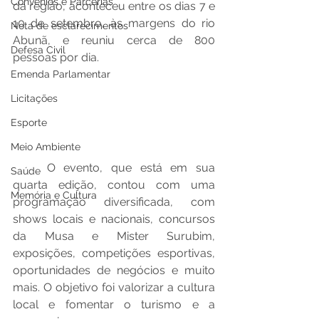
Convênios e Parcerias
da região, aconteceu entre os dias 7 e 
10 de setembro, às margens do rio 
Nota de esclarecimentos
Abunã, e reuniu cerca de 800 
Defesa Civil
pessoas por dia.
Emenda Parlamentar
Licitações
Esporte
Meio Ambiente
O evento, que está em sua 
Saúde
quarta edição, contou com uma 
Memória e Cultura
programação diversificada, com 
shows locais e nacionais, concursos 
da Musa e Mister Surubim, 
exposições, competições esportivas, 
oportunidades de negócios e muito 
mais. O objetivo foi valorizar a cultura 
local e fomentar o turismo e a 