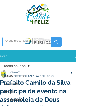
Post
Todas notícias
ASCOM
Todas notícias
18 de dez. de 2022
1 min de leitura
Prefeito Camilo da Silva
COVD-19
participa de evento na
Dengue
assembleia de Deus
Vacinômetro