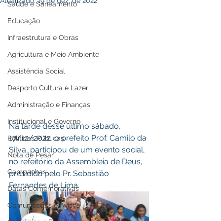
Atualizado:
19 de dez. de 2022
Saúde e Saneamento
Educação
Infraestrutura e Obras
Agricultura e Meio Ambiente
Assistência Social
Desporto Cultura e Lazer
Administração e Finanças
Institucional e Governo
Na tarde desse último sábado, 
17/12/2022, o prefeito Prof. Camilo da 
Políticas Públicas
Silva, participou de um evento social, 
Nota de Pesar
no refeitório da Assembleia de Deus, 
Campanhas
presidida pelo Pr. Sebastião 
Fernandes de Lima.
Datas Comemorativas
Comunicados e Avisos