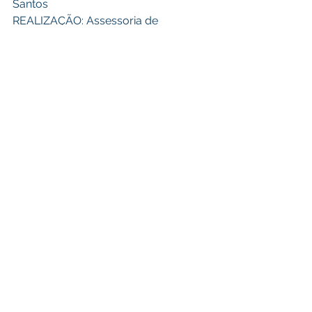
Santos 
REALIZAÇÃO: Assessoria de 
Comunicação e Marketing
Políticas Públicas
Ver tudo
Posts recentes