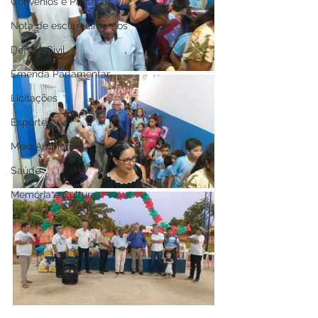
Convênios e Parcerias
Nota de esclarecimentos
Defesa Civil
Emenda Parlamentar
Licitações
Esporte
Meio Ambiente
Saúde
Memória e Cultura