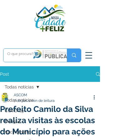
Post
Todas notícias
ASCOM
Todas notícias
7 de jan.
1 min de leitura
Prefeito Camilo da Silva
COVD-19
realiza visitas às escolas
Dengue
do Município para ações
Vacinômetro