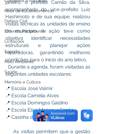
Convênios e Parcerias
janeiro, o prefeito Camilo da Silva, 
acompanhado do vice-prefeito Luiz 
Nota de esclarecimentos
Hashimoto e de sua equipe, realizou 
Defesa Civil
visitas técnicas às unidades de ensino 
do município. A ação teve como 
Emenda Parlamentar
objetivo identificar necessidades 
Licitações
estruturais e planejar ações 
Esporte
reparadoras, garantindo melhores 
condições para o início do ano letivo.
Meio Ambiente
  Durante a agenda, foram visitadas as 
Saúde
seguintes unidades escolares:
Memória e Cultura
📍 Escola José Valmir
📍 Escola Camélia Alves
📍 Escola Domingos Galdino
📍 Escola Elias Mansour Simão
📍 Casinha do Saber
    As visitas permitem que a gestão 