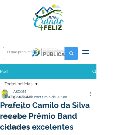
Post
Todas notícias
ASCOM
Todas notícias
9 de dez. de 2021
1 min de leitura
Prefeito Camilo da Silva
COVD-19
recebe Prêmio Band
Dengue
cidades excelentes
Vacinômetro