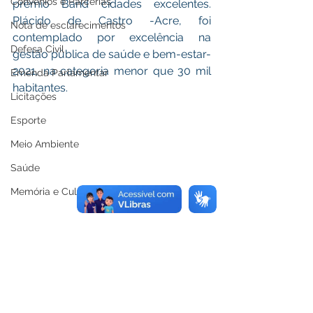
Convênios e Parcerias
prêmio Band cidades excelentes. 
Plácido de Castro -Acre, foi 
Nota de esclarecimentos
contemplado por excelência na 
Defesa Civil
gestão pública de saúde e bem-estar-
2021, na categoria menor que 30 mil 
Emenda Parlamentar
habitantes.
Licitações
Esporte
Meio Ambiente
Saúde
Memória e Cultura