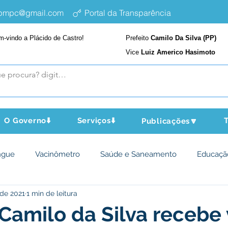
epmpc@gmail.com
Portal da Transparência
m-vindo a Plácido de Castro!
Prefeito
Camilo Da Silva (PP)
Vice
Luiz Americo Hasimoto
O Governo⬇️
Serviços⬇️
T
Publicações🔽
ngue
Vacinômetro
Saúde e Saneamento
Educaçã
 de 2021
1 min de leitura
cultura e Meio Ambiente
Assistência Social
Desporto Cu
 Camilo da Silva recebe 