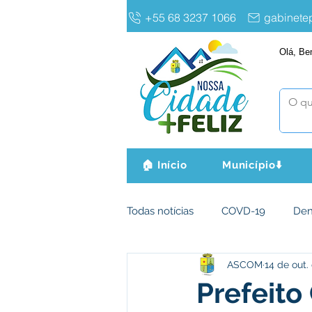
+55 68 3237 1066
gabinet
Olá, Be
🏠 Início
Município⬇️
Todas notícias
COVD-19
De
ASCOM
14 de out.
Infraestrutura e Obras
Agri
Prefeito