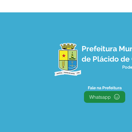
Prefeitura Mun
PREFEITURA E SEBRAE SE
de Plácido de
REÚNEM E DISCUTEM
PROGRAMA CIDADE
Pode
EMPREENDEDORA
Fale na Prefeitura
Whatsapp