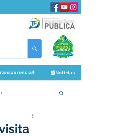
ransparência⬇️
📰Notícias
o
ltura e Lazer
visita