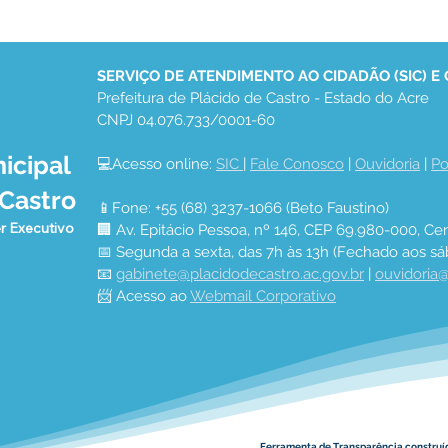
SERVIÇO DE ATENDIMENTO AO CIDADÃO (SIC) E
Prefeitura de Plácido de Castro - Estado do Acre
CNPJ 04.076.733/0001-60
icipal
💻Acesso online: 
SIC 
| 
Fale Conosco
 | 
Ouvidoria
 | 
Po
Prefeitura de Plácido de
Noit
 Castro
Castro realiza Conferência
Plác
📱Fone: +55 (68) 3237-1066 (Beto Faustino)
Municipal de Saúde e
emo
r Executivo
🏢 Av. Epitácio Pessoa, nº 146, CEP 69.980-000, Cen
reforça compromisso com
naci
📅 Segunda a sexta, das 7h às 13h (Fechado aos sá
a população
gove
📧 
gabinete@placidodecastro.ac.gov.br
 | 
ouvidoria@
📨 Acesso ao 
Webmail Corporativo
Ferramenta de Transparência construí