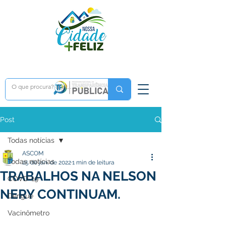
Post
Todas notícias
ASCOM
Todas notícias
25 de jan. de 2022
1 min de leitura
TRABALHOS NA NELSON
COVD-19
NERY CONTINUAM.
Dengue
Vacinômetro