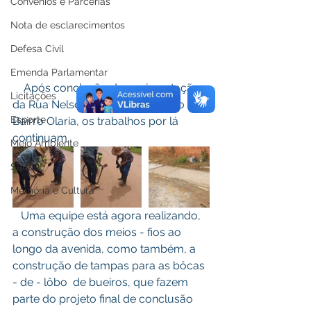
Convênios e Parcerias
Nota de esclarecimentos
Defesa Civil
Emenda Parlamentar
    Após conclusão da pavimentação 
Licitações
da Rua Nelson de Souza Nery, no 
Esporte
Bairro Olaria, os trabalhos por lá 
continuam. 
Meio Ambiente
Saúde
Memória e Cultura
   Uma equipe está agora realizando, 
a construção dos meios - fios ao 
longo da avenida, como também, a 
construção de tampas para as bôcas 
- de - lôbo  de bueiros, que fazem 
parte do projeto final de conclusão 