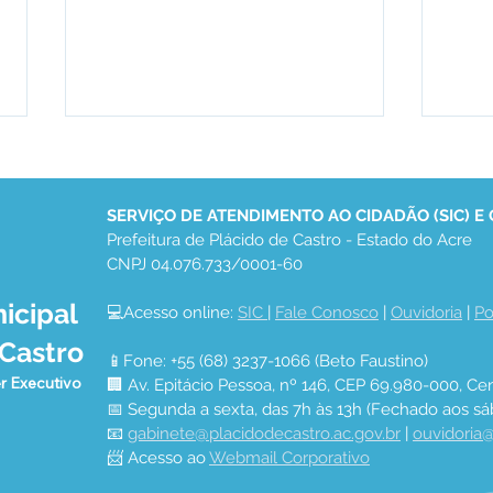
SERVIÇO DE ATENDIMENTO AO CIDADÃO (SIC) E
Prefeitura de Plácido de Castro - Estado do Acre
CNPJ 04.076.733/0001-60
icipal
💻Acesso online: 
SIC 
| 
Fale Conosco
 | 
Ouvidoria
 | 
Po
10 de maio: Um feliz Dia
Vice
 Castro
das Mães!
muni
📱Fone: +55 (68) 3237-1066 (Beto Faustino)
inte
r Executivo
🏢 Av. Epitácio Pessoa, nº 146, CEP 69.980-000, Cen
📅 Segunda a sexta, das 7h às 13h (Fechado aos sá
📧 
gabinete@placidodecastro.ac.gov.br
 | 
ouvidoria@
📨 Acesso ao 
Webmail Corporativo