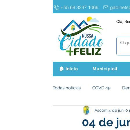
+55 68 3237 1066
gabinet
Olá, Be
🏠 Início
Município⬇️
Todas notícias
COVD-19
De
Ascom
4 de jun.
0 
Infraestrutura e Obras
Agri
04 de ju