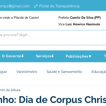
epmpc@gmail.com
Portal da Transparência
m-vindo a Plácido de Castro!
Prefeito
Camilo Da Silva (PP)
Vice
Luiz Americo Hasimoto
O Governo⬇️
Serviços⬇️
T
Publicações🔽
ngue
Vacinômetro
Saúde e Saneamento
Educaçã
min de leitura
cultura e Meio Ambiente
Assistência Social
Desporto Cu
nho: Dia de Corpus Chris