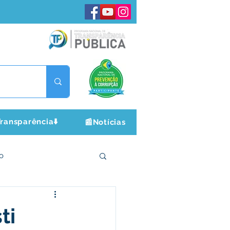
ransparência⬇️
📰Notícias
o
ltura e Lazer
ti