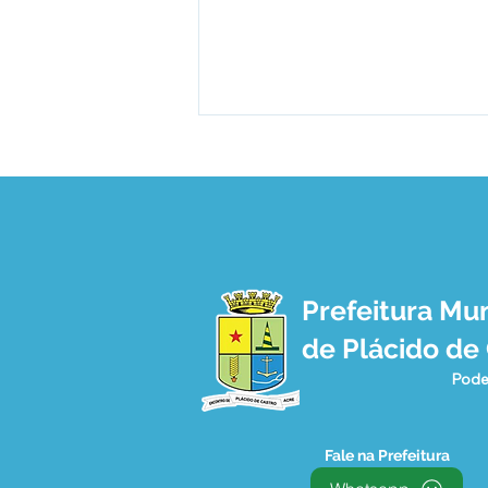
Prefeitura Mun
12 de junho: Feliz Dia dos
de Plácido de
Namorados!
Pode
Fale na Prefeitura