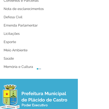
Convênios e Parcerias
Nota de esclarecimentos
Defesa Civil
Emenda Parlamentar
Licitações
Esporte
Meio Ambiente
Saúde
Memória e Cultura
Prefeitura Municipal
de Plácido de Castro
Poder Executivo
12 de junho: Feliz Dia
04 de junho: Di