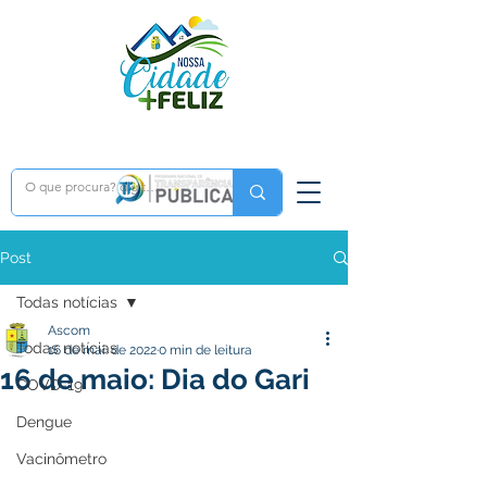
Post
Todas notícias
Ascom
Todas notícias
16 de mai. de 2022
0 min de leitura
16 de maio: Dia do Gari
COVD-19
Dengue
Vacinômetro