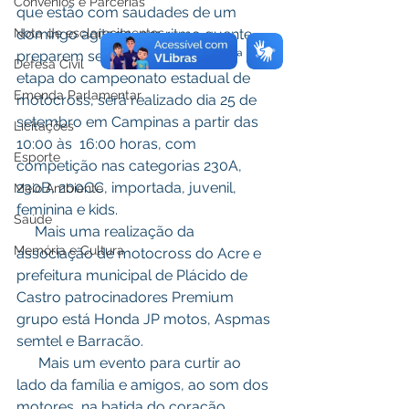
Convênios e Parcerias
que estão com saudades de um 
domingo agitado, em ritmo quente, 
Nota de esclarecimentos
preparem seu coração vem aí  7ª 
Defesa Civil
etapa do campeonato estadual de 
Emenda Parlamentar
motocross, será realizado dia 25 de 
setembro em Campinas a partir das 
Licitações
10:00 às  16:00 horas, com 
Esporte
competição nas categorias 230A, 
230B, 200CC, importada, juvenil, 
Meio Ambiente
feminina e kids.
Saúde
     Mais uma realização da 
Memória e Cultura
associação de motocross do Acre e 
prefeitura municipal de Plácido de 
Castro patrocinadores Premium 
grupo está Honda JP motos, Aspmas 
semtel e Barracão.
      Mais um evento para curtir ao 
lado da família e amigos, ao som dos 
motores, na batida do coração, 