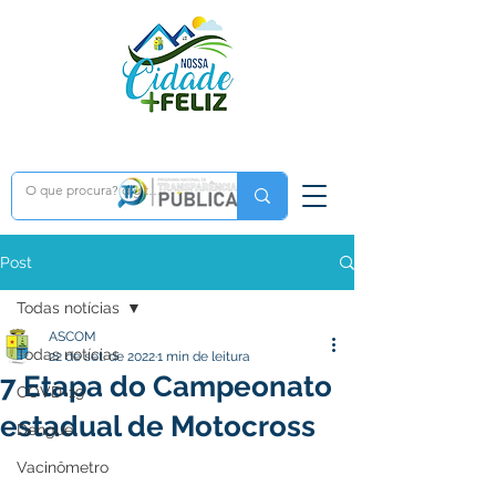
Post
Todas notícias
ASCOM
Todas notícias
22 de set. de 2022
1 min de leitura
7 Etapa do Campeonato
COVD-19
estadual de Motocross
Dengue
Vacinômetro