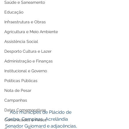
Saúde e Saneamento
Educação
Infraestrutura e Obras
Agricultura e Meio Ambiente
Assistência Social
Desporto Cultura e Lazer
Administração e Finanças
Institucional e Governo
Políticas Públicas
Nota de Pesar
Campanhas
Datas Comemorativas
    Aos munícipes de Plácido de 
Castro, Campinas, Acrelândia 
Comunicados e Avisos
Senador Guiomard e adjacências, 