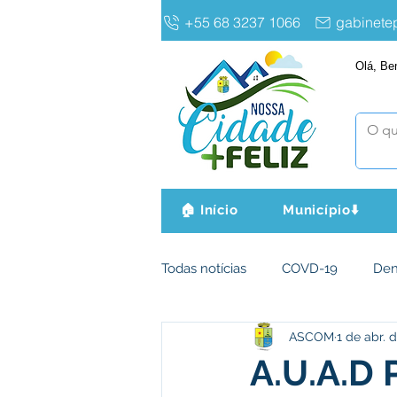
+55 68 3237 1066
gabinet
Olá, Be
🏠 Início
Município⬇️
Todas notícias
COVD-19
De
ASCOM
1 de abr. 
Infraestrutura e Obras
Agri
A.U.A.D