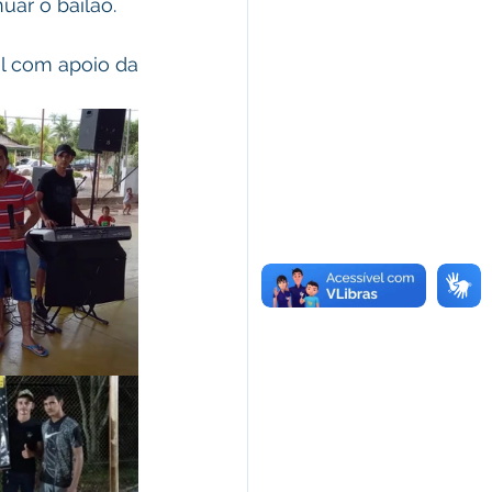
uar o bailão.
l com apoio da 