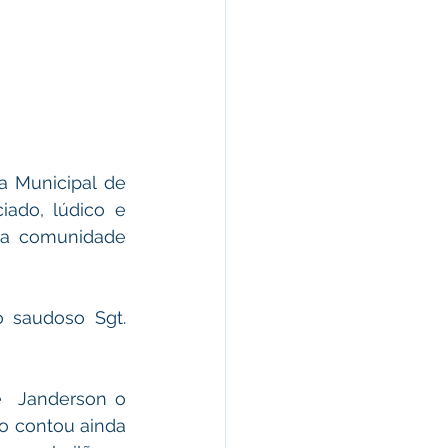
ado, lúdico e 
 a comunidade 
saudoso Sgt. 
e  Janderson o 
o contou ainda 