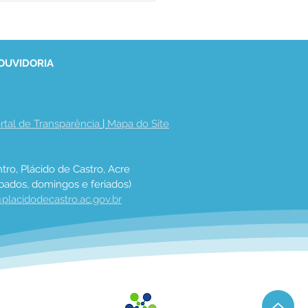
 OUVIDORIA
rtal de Transparência
 | 
Mapa do Site
e maio: Um feliz Dia
Mães!
tro, Plácido de Castro, Acre
bados, domingos e feriados)
placidodecastro.ac.gov.br