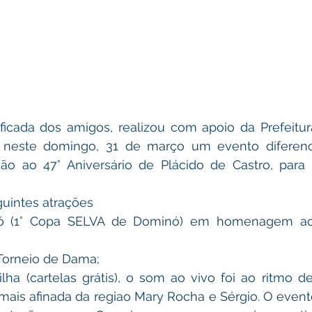
, neste domingo, 31 de março um evento diferenci
são ao 47° Aniversário de Plácido de Castro, para
guintes atrações 
ó (1° Copa SELVA de Dominó) em homenagem ao 
Torneio de Dama; 
ha (cartelas grátis), o som ao vivo foi ao ritmo d
 mais afinada da regiao Mary Rocha e Sérgio. O event