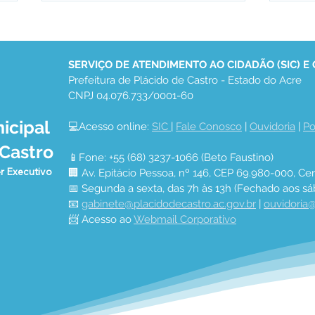
SERVIÇO DE ATENDIMENTO AO CIDADÃO (SIC) E
Prefeitura de Plácido de Castro - Estado do Acre
CNPJ 04.076.733/0001-60
icipal
💻Acesso online: 
SIC 
| 
Fale Conosco
 | 
Ouvidoria
 | 
Po
04 de junho: Dia de Corpus
10 d
 Castro
Christi
das 
📱Fone: +55 (68) 3237-1066 (Beto Faustino)
r Executivo
🏢 Av. Epitácio Pessoa, nº 146, CEP 69.980-000, Cen
📅 Segunda a sexta, das 7h às 13h (Fechado aos sá
📧 
gabinete@placidodecastro.ac.gov.br
 | 
ouvidoria@
📨 Acesso ao 
Webmail Corporativo