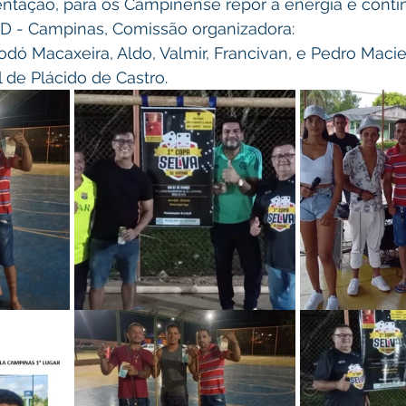
ntação, para os Campinense repor a energia e contin
U.A.D - Campinas, Comissão organizadora: 
dó Macaxeira, Aldo, Valmir, Francivan, e Pedro Macie
l de Plácido de Castro.