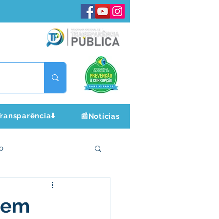
ransparência⬇️
📰Notícias
o
ltura e Lazer
 em