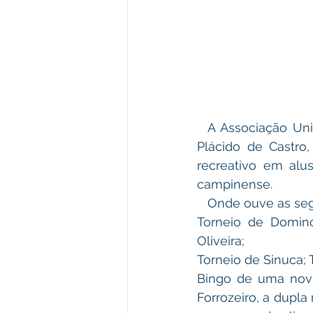
  A Associação Unificada dos amigos, realizou com apoio da Prefeitura Municipal de 
Plácido de Castro
recreativo em alu
campinense.
   Onde ouve as se
Torneio de Domin
Oliveira;
Torneio de Sinuca; 
Bingo de uma novil
Forrozeiro, a dupla