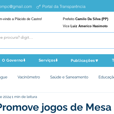
epmpc@gmail.com
Portal da Transparência
m-vindo a Plácido de Castro!
Prefeito
Camilo Da Silva (PP)
Vice
Luiz Americo Hasimoto
O Governo⬇️
Serviços⬇️
T
Publicações🔽
ngue
Vacinômetro
Saúde e Saneamento
Educaçã
de 2024
1 min de leitura
cultura e Meio Ambiente
Assistência Social
Desporto Cu
 Promove jogos de Mesa