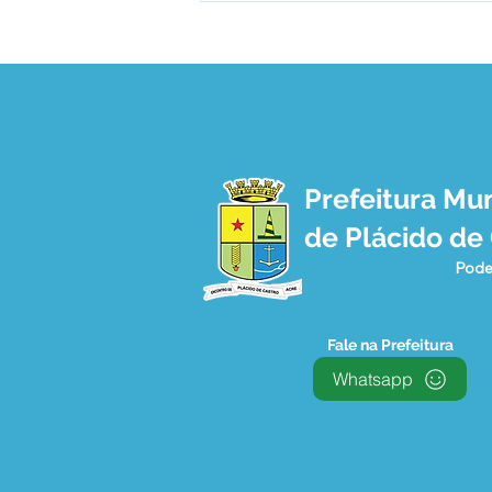
Prefeitura Mun
12 de junho: Feliz Dia dos
de Plácido de
Namorados!
Pode
Fale na Prefeitura
Whatsapp