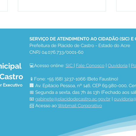
SERVIÇO DE ATENDIMENTO AO CIDADÃO (SIC) E
Prefeitura de Plácido de Castro - Estado do Acre
CNPJ 04.076.733/0001-60
BOL
icipal
💻Acesso online: 
SIC 
| 
Fale Conosco
 | 
Ouvidoria
 | 
Po
Secretária Municipal de
 Castro
Saúde divulga boletim
📱Fone: +55 (68) 3237-1066 (Beto Faustino)
atualizado do COVID-19
r Executivo
🏢 Av. Epitácio Pessoa, nº 146, CEP 69.980-000, Cen
📅 Segunda a sexta, das 7h às 13h (Fechado aos sá
📧 
gabinete@placidodecastro.ac.gov.br
 | 
ouvidoria@
📨 Acesso ao 
Webmail Corporativo