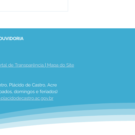
 OUVIDORIA
ETIM COVID-19
rtal de Transparência
 | 
Mapa do Site
tro, Plácido de Castro, Acre
bados, domingos e feriados)
placidodecastro.ac.gov.br