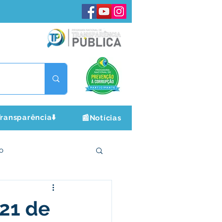
ransparência⬇️
📰Notícias
o
ltura e Lazer
 21 de