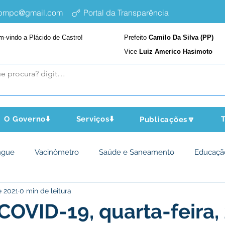
epmpc@gmail.com
Portal da Transparência
m-vindo a Plácido de Castro!
Prefeito
Camilo Da Silva (PP)
Vice
Luiz Americo Hasimoto
O Governo⬇️
Serviços⬇️
T
Publicações🔽
ngue
Vacinômetro
Saúde e Saneamento
Educaçã
e 2021
0 min de leitura
cultura e Meio Ambiente
Assistência Social
Desporto Cu
COVID-19, quarta-feira,