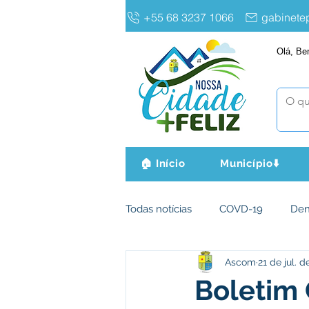
+55 68 3237 1066
gabinet
Olá, Be
🏠 Início
Município⬇️
Todas notícias
COVD-19
De
Ascom
21 de jul. d
Infraestrutura e Obras
Agri
Boletim 