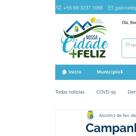
+55 68 3237 1066
gabinet
Olá, Be
🏠 Início
Município⬇️
Todas notícias
COVD-19
De
Ascom
1 de fev. d
Infraestrutura e Obras
Agri
Campanha