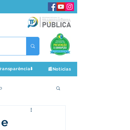
ransparência⬇️
📰Notícias
o
ltura e Lazer
 e