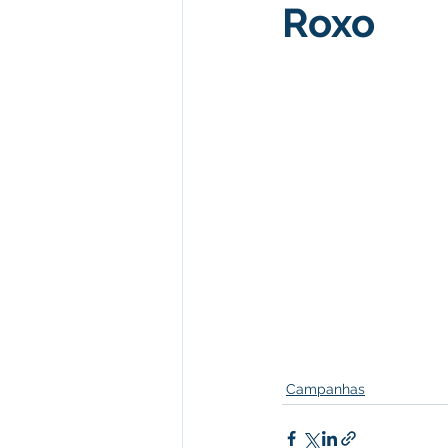
Roxo
Administração e Finanças
I
Datas Comemorativas
Comu
Defesa Civil
Emenda Parla
Memória e Cultura
Campanhas