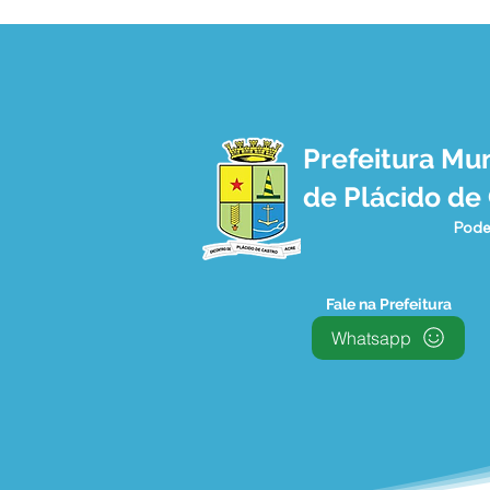
Prefeitura Mun
Agosto Lilás e Agosto
de Plácido de
Dourado: Um Mês de
Cuidado, Proteção e
Pode
Conscientização
Fale na Prefeitura
Whatsapp