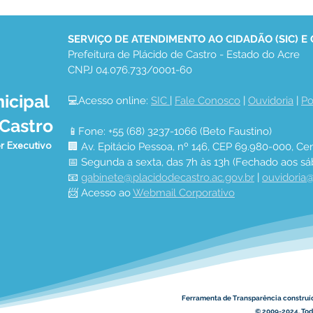
SERVIÇO DE ATENDIMENTO AO CIDADÃO (SIC) E
Prefeitura de Plácido de Castro - Estado do Acre
CNPJ 04.076.733/0001-60
icipal
💻Acesso online: 
SIC 
| 
Fale Conosco
 | 
Ouvidoria
 | 
Po
08 de março: Feliz Dia
Pref
 Castro
Internacional da Mulher
rece
📱Fone: +55 (68) 3237-1066 (Beto Faustino)
r Executivo
🏢 Av. Epitácio Pessoa, nº 146, CEP 69.980-000, Cen
📅 Segunda a sexta, das 7h às 13h (Fechado aos sá
📧 
gabinete@placidodecastro.ac.gov.br
 | 
ouvidoria@
📨 Acesso ao 
Webmail Corporativo
Ferramenta de Transparência construí
© 2009-2024. Todo