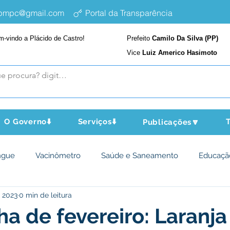
epmpc@gmail.com
Portal da Transparência
m-vindo a Plácido de Castro!
Prefeito
Camilo Da Silva (PP)
Vice
Luiz Americo Hasimoto
O Governo⬇️
Serviços⬇️
T
Publicações🔽
ngue
Vacinômetro
Saúde e Saneamento
Educaçã
e 2023
0 min de leitura
cultura e Meio Ambiente
Assistência Social
Desporto Cu
 de fevereiro: Laranja