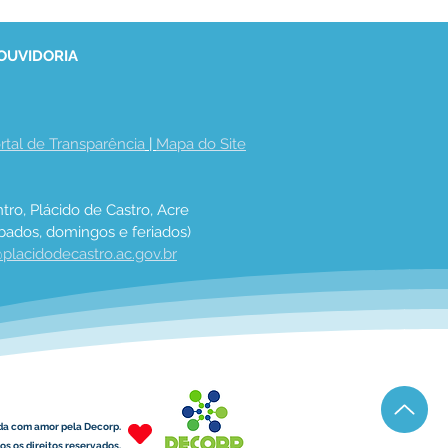
 OUVIDORIA
rtal de Transparência
 | 
Mapa do Site
eitura de Plácido
be visita do TCU
tro, Plácido de Castro, Acre
bados, domingos e feriados)
placidodecastro.ac.gov.br
da com amor pela Decorp.
s os direitos reservados.