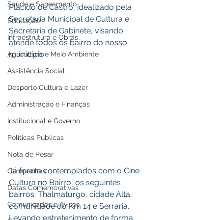
Saúde e Saneamento
Plácido de Castro, idealizado pela 
Secretaria Municipal de Cultura e 
Educação
Secretaria de Gabinete, visando 
Infraestrutura e Obras
atende todos os bairro do nosso 
município.
Agricultura e Meio Ambiente
Assistência Social
Desporto Cultura e Lazer
Administração e Finanças
Institucional e Governo
Políticas Públicas
Nota de Pesar
Já foram contemplados com o Cine 
Campanhas
Cultura no Bairro, os seguintes 
Datas Comemorativas
bairros: Thalmaturgo, cidade Alta, 
Comunicados e Avisos
comunidade do Km 14 e Serraria. 
Levando entretenimento de forma 