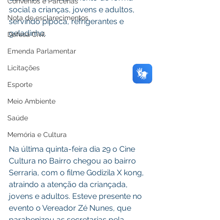
Convênios e Parcerias
social a crianças, jovens e adultos, 
Nota de esclarecimentos
servindo pipoca, refrigerantes e 
geladinho.
Defesa Civil
Emenda Parlamentar
Licitações
Esporte
Meio Ambiente
Saúde
Memória e Cultura
Na última quinta-feira dia 29 o Cine 
Cultura no Bairro chegou ao bairro 
Serraria, com o filme Godizila X kong, 
atraindo a atenção da criançada, 
jovens e adultos. Esteve presente no 
evento o Vereador Zé Nunes, que 
parabenizou as secretarias pela 