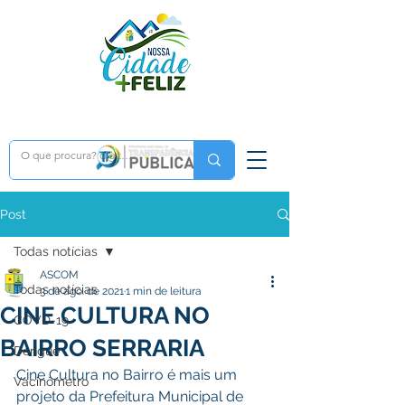
Post
Todas notícias
ASCOM
Todas notícias
3 de ago. de 2021
1 min de leitura
CINE CULTURA NO
COVD-19
BAIRRO SERRARIA
Dengue
Cine Cultura no Bairro é mais um 
Vacinômetro
projeto da Prefeitura Municipal de 