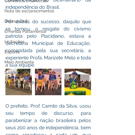
Convênios e Parcerias
independência do Brasil.
Nota de esclarecimentos
Por detrás do sucesso, daquilo que 
Defesa Civil
se tornou, o resgate do civismo 
Emenda Parlamentar
patriota pelo Placidiano, estava a 
Licitações
Secretaria Municipal de Educação, 
comandada pela sua secretária, a 
Esporte
experiente Profa. Marizete Melo e toda 
Meio Ambiente
a sua equipe.
Saúde
Memória e Cultura
O prefeito, Prof. Camilo da Silva, usou 
seu tempo de discurso, para 
parabenizar a nação brasileira pelos 
seus 200 anos de independência, bem 
como agradeceu a cada um, que 