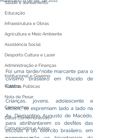
Atualizado:
9 de set. de 2022
Saúde e Saneamento
Educação
Infraestrutura e Obras
Agricultura e Meio Ambiente
Assistência Social
Desporto Cultura e Lazer
Administração e Finanças
Foi uma tarde/noite marcante para o 
Institucional e Governo
civisimo brasileiro em Plácido de 
Castro. 
Políticas Públicas
Nota de Pesar
Crianças, jovens, adolescente e 
Campanhas
idosos, se espremiam lado a lado na 
Av. Diamantino Augusto de Macêdo, 
Datas Comemorativas
para abrilhantarem os desfiles das 
Comunicados e Avisos
escolas e do exército brasileiro, em 
comemoração ao bicentenário da 