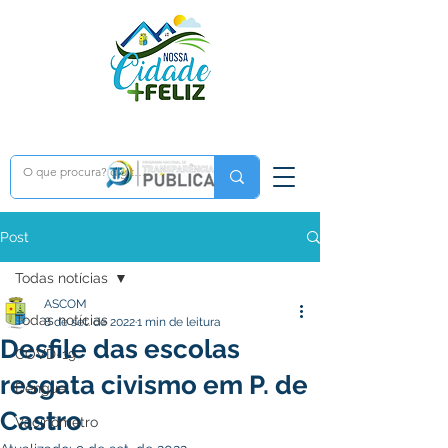
Post
Todas notícias
ASCOM
Todas notícias
8 de set. de 2022
1 min de leitura
Desfile das escolas
COVD-19
resgata civismo em P. de
Dengue
Castro
Vacinômetro