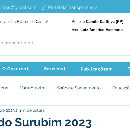
epmpc@gmail.com
Portal da Transparência
m-vindo a Plácido de Castro!
Prefeito
Camilo Da Silva (PP)
Vice
Luiz Americo Hasimoto
O Governo⬇️
Serviços⬇️
T
Publicações🔽
ngue
Vacinômetro
Saúde e Saneamento
Educaçã
 de 2023
2 min de leitura
cultura e Meio Ambiente
Assistência Social
Desporto Cu
 do Surubim 2023