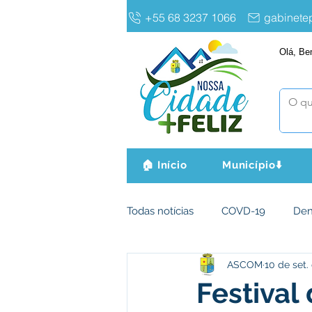
+55 68 3237 1066
gabinet
Olá, Be
🏠 Início
Município⬇️
Todas notícias
COVD-19
De
ASCOM
10 de set.
Infraestrutura e Obras
Agri
Festival