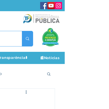
ransparência⬇️
📰Notícias
o
ltura e Lazer