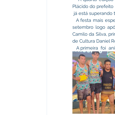
Plácido do prefeito
 já está superando 
  A festa mais esperada dos munícipes esse ano como de costume iniciou dia 07 de 
setembro logo após
Camilo da Silva, pr
de Cultura Daniel R
   A primeira  foi