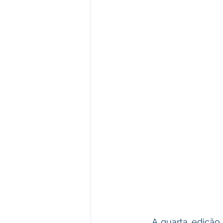
   A quarta edição do Festival do Surubim, Segunda promovida pela Gestão Renova 