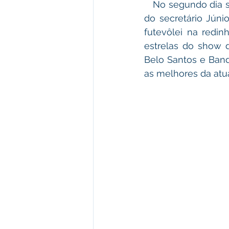
   No segundo dia sexta-feira, dia 8, a praia foi palco para os desportistas, ao comando 
do secretário Júni
futevôlei na redin
estrelas do show d
Belo Santos e Ban
as melhores da atu