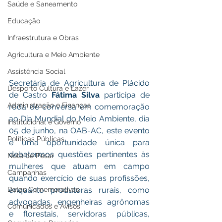
Saúde e Saneamento
Educação
Infraestrutura e Obras
Agricultura e Meio Ambiente
Assistência Social
Secretária de Agricultura de Plácido 
Desporto Cultura e Lazer
de Castro 
Fátima Silva
 participa de 
Administração e Finanças
roda de conversa em comemoração 
ao Dia Mundial do Meio Ambiente, dia 
Institucional e Governo
05 de junho, na OAB-AC, este evento 
Políticas Públicas
é uma oportunidade única para 
debatermos questões pertinentes às 
Nota de Pesar
mulheres que atuam em campo 
Campanhas
quando exercício de suas profissões, 
Datas Comemorativas
enquanto produtoras rurais, como 
advogadas, engenheiras agrônomas 
Comunicados e Avisos
e florestais, servidoras públicas, 