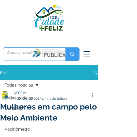
Post
Todas notícias
ASCOM
Todas notícias
5 de jun. de 2023
1 min de leitura
Mulheres em campo pelo
COVD-19
Meio Ambiente
Dengue
Vacinômetro