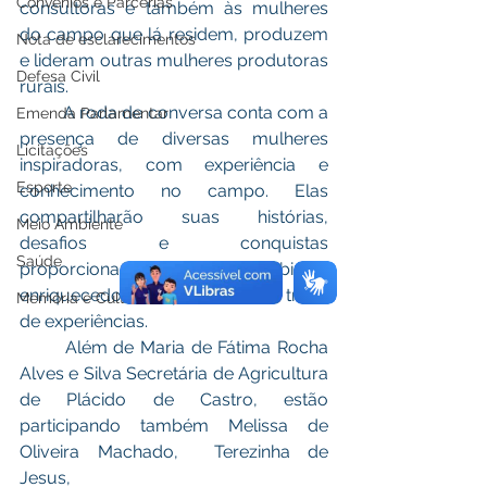
Convênios e Parcerias
consultoras e também às mulheres 
do campo que lá residem, produzem 
Nota de esclarecimentos
e lideram outras mulheres produtoras 
Defesa Civil
rurais.
	A roda de conversa conta com a 
Emenda Parlamentar
presença de diversas mulheres 
Licitações
inspiradoras, com experiência e 
Esporte
conhecimento no campo. Elas 
compartilharão suas histórias, 
Meio Ambiente
desafios e conquistas 
Saúde
proporcionando um ambiente 
enriquecedor de aprendizado e troca 
Memória e Cultura
de experiências.
	Além de Maria de Fátima Rocha 
Alves e Silva Secretária de Agricultura 
de Plácido de Castro, estão 
participando também Melissa de 
Oliveira Machado,  Terezinha de 
Jesus, 