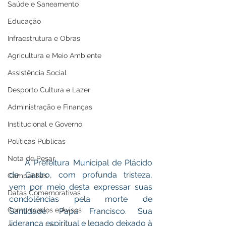
Saúde e Saneamento
Educação
Infraestrutura e Obras
Agricultura e Meio Ambiente
Assistência Social
Desporto Cultura e Lazer
Administração e Finanças
Institucional e Governo
Políticas Públicas
Nota de Pesar
     A Prefeitura Municipal de Plácido 
de Castro, com profunda tristeza, 
Campanhas
vem por meio desta expressar suas 
Datas Comemorativas
condolências pela morte de 
Comunicados e Avisos
Santidade: Papa Francisco. Sua 
liderança espiritual e legado deixado à 