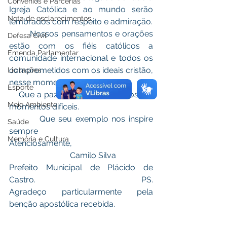
Convênios e Parcerias
Igreja Católica e ao mundo serão 
Nota de esclarecimentos
lembrados com respeito e admiração.
        Nossos pensamentos e orações 
Defesa Civil
estão com os fiéis católicos a 
Emenda Parlamentar
comunidade internacional e todos os 
comprometidos com os ideais cristão, 
Licitações
nesse momento de luto.
Esporte
    Que a paz e o amor guiem-nos em 
Meio Ambiente
momentos difíceis.
         Que seu exemplo nos inspire 
Saúde
sempre 
Memória e Cultura
Atenciosamente,
                              Camilo Silva 
Prefeito Municipal de Plácido de 
Castro.                                     PS. 
Agradeço particularmente pela 
benção apostólica recebida.