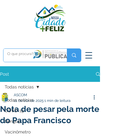
Post
Todas notícias
ASCOM
Todas notícias
21 de abr. de 2025
1 min de leitura
Nota de pesar pela morte
COVD-19
do Papa Francisco
Dengue
Vacinômetro