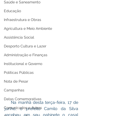
Saúde e Saneamento
Educação
Infraestrutura e Obras
Agricultura e Meio Ambiente
Assistência Social
Desporto Cultura e Lazer
Administração e Finanças
Institucional e Governo
Políticas Públicas
Nota de Pesar
Campanhas
Datas Comemorativas
    Na manhã desta terça-feira, 17 de 
Comunicados e Avisos
junho, o prefeito Camilo da Silva 
recebeu em seu gabinete o casal 