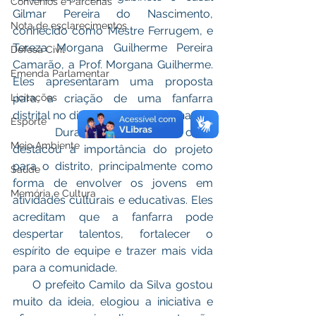
Convênios e Parcerias
Gilmar Pereira do Nascimento, 
Nota de esclarecimentos
conhecido como Mestre Ferrugem, e 
Tereza Morgana Guilherme Pereira 
Defesa Civil
Camarão, a Prof. Morgana Guilherme. 
Emenda Parlamentar
Eles apresentaram uma proposta 
para a criação de uma fanfarra 
Licitações
distrital no distrito de Vila Campinas.
Esporte
       Durante a conversa, o casal 
Meio Ambiente
destacou a importância do projeto 
para o distrito, principalmente como 
Saúde
forma de envolver os jovens em 
Memória e Cultura
atividades culturais e educativas. Eles 
acreditam que a fanfarra pode 
despertar talentos, fortalecer o 
espírito de equipe e trazer mais vida 
para a comunidade.
     O prefeito Camilo da Silva gostou 
muito da ideia, elogiou a iniciativa e 