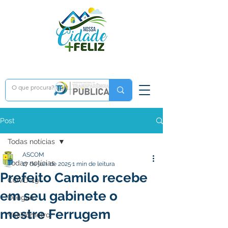
Post
Todas notícias
ASCOM
Todas notícias
17 de jun. de 2025
1 min de leitura
Prefeito Camilo recebe
COVD-19
em seu gabinete o
Dengue
mestre Ferrugem
Vacinômetro