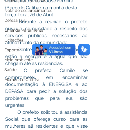
Olaria, na travessa José Ferreira 
Convênios e Parcerias
(Beco do Catiba), na manhã desta 
Nota de esclarecimentos
terça-feira, 26 de Abril.
Defesa Civil
	Durante a reunião o prefeito 
ouviu a comunidade a respeito dos 
Emenda Parlamentar
serviços públicos necessários ao 
Licitações
atendimento da comunidade.
	Dentre as maiores reclamações 
Esporte
estão a energia e a água que não 
Meio Ambiente
chegam até as residencias.
Saúde
	O prefeito Camilo se 
comprometeu em encaminhar 
Memória e Cultura
documentação à ENERGISA e ao 
DEPASA para pedir a solução dos 
problemas que para ele, são 
urgentes.
	O prefeito solicitou à assistência 
Social que ofereça curso para as 
mulheres ali residentes e que visse 