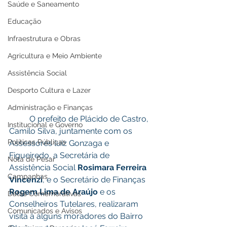
Saúde e Saneamento
Educação
Infraestrutura e Obras
Agricultura e Meio Ambiente
Assistência Social
Desporto Cultura e Lazer
Administração e Finanças
	O prefeito de Plácido de Castro, 
Institucional e Governo
Camilo Silva, juntamente com os 
Políticas Públicas
Assessores luiz Gonzaga e 
Figueiredo, a Secretária de 
Nota de Pesar
Assistência Social 
Rosimara Ferreira 
Campanhas
Vincenzi
, e o Secretário de Finanças 
Rogem Lima de Araújo
 e os 
Datas Comemorativas
Conselheiros Tutelares, realizaram 
Comunicados e Avisos
visita à alguns moradores do Bairro 