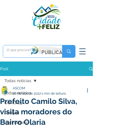
Post
Todas notícias
ASCOM
Todas notícias
26 de abr. de 2022
1 min de leitura
Prefeito Camilo Silva,
COVD-19
visita moradores do
Dengue
Bairro Olaria
Vacinômetro