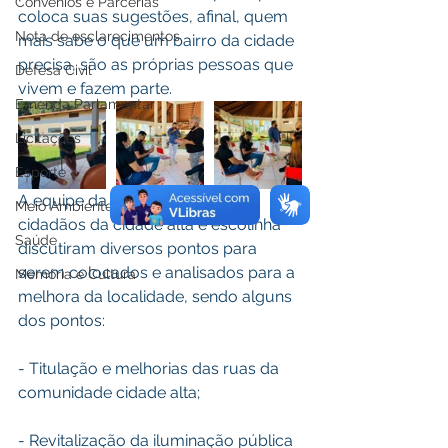
Convênios e Parcerias
coloca suas sugestões, afinal, quem 
Nota de esclarecimentos
mais sabe o que um bairro da cidade 
precisa, são as próprias pessoas que 
Defesa Civil
vivem e fazem parte. 
Emenda Parlamentar
Licitações
Esporte
A equipe da prefeitura junto dos 
Meio Ambiente
cidadãos da cidade alta e escolinha 
Saúde
discutiram diversos pontos para 
serem colocados e analisados para a 
Memória e Cultura
melhora da localidade, sendo alguns 
dos pontos:
- Titulação e melhorias das ruas da 
comunidade cidade alta;
- Revitalização da iluminação pública 