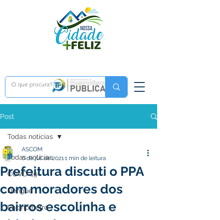
Post
Todas notícias
ASCOM
Todas notícias
6 de jul. de 2021
1 min de leitura
Prefeitura discuti o PPA
COVD-19
com moradores dos
Dengue
bairros escolinha e
Vacinômetro