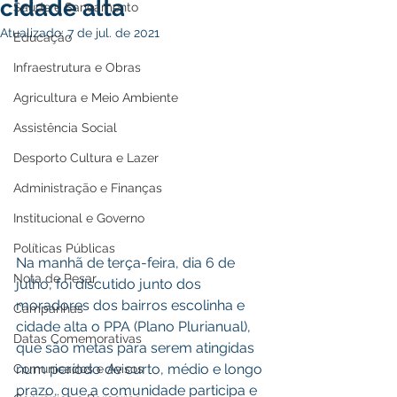
cidade alta
Saúde e Saneamento
Atualizado:
7 de jul. de 2021
Educação
Infraestrutura e Obras
Agricultura e Meio Ambiente
Assistência Social
Desporto Cultura e Lazer
Administração e Finanças
Institucional e Governo
Políticas Públicas
Na manhã de terça-feira, dia 6 de 
Nota de Pesar
julho, foi discutido junto dos 
moradores dos bairros escolinha e 
Campanhas
cidade alta o PPA (Plano Plurianual), 
Datas Comemorativas
que são metas para serem atingidas 
num período de curto, médio e longo 
Comunicados e Avisos
prazo, que a comunidade participa e 