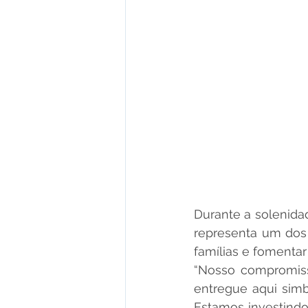
Durante a solenidad
representa um dos 
famílias e fomenta
“Nosso compromisso
entregue aqui simb
Estamos investind