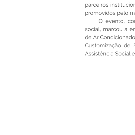
parceiros instituci
promovidos pelo mu
	O evento, conduzido em clima de celebração, reconhecimento e valorização 
social, marcou a e
de Ar Condicionado,
Customização de Sa
Assistência Social 