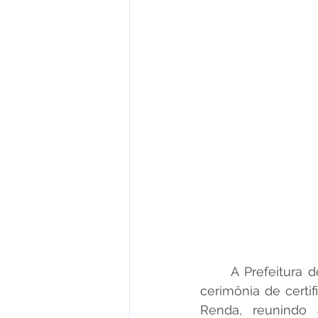
	A Prefeitura de Plácido de Castro realizou, nesta sexta-feira, 8, uma importante 
cerimônia de certi
Renda, reunindo au