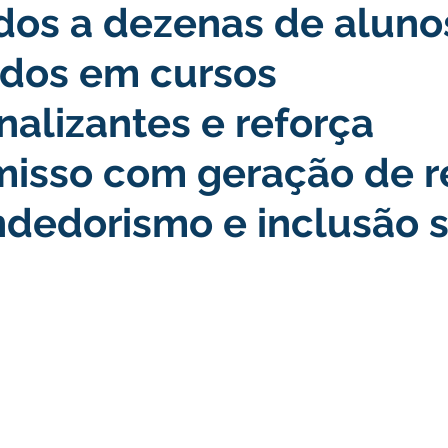
ados a dezenas de aluno
nstitucional e Governo
Políticas Públicas
Nota de Pesar
ados em cursos
nicados e Avisos
Convênios e Parcerias
Nota de escl
onalizantes e reforça
isso com geração de r
mentar
Licitações
Esporte
Meio Ambiente
Sa
dedorismo e inclusão s