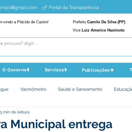
epmpc@gmail.com
Portal da Transparência
m-vindo a Plácido de Castro!
Prefeito
Camilo Da Silva (PP)
Vice
Luiz Americo Hasimoto
O Governo⬇️
Serviços⬇️
T
Publicações🔽
ngue
Vacinômetro
Saúde e Saneamento
Educaçã
3 min de leitura
cultura e Meio Ambiente
Assistência Social
Desporto Cu
ra Municipal entrega