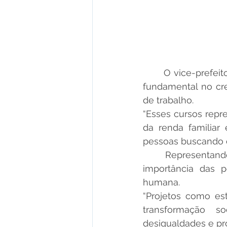
	O vice-prefeito Luiz Hasimoto ressaltou que a qualificação profissional tem papel 
fundamental no cr
de trabalho.
“Esses cursos repr
da renda familiar 
pessoas buscando c
	Representando o Poder Judiciário, o magistrado Marcos Telêmaco enfatizou a 
importância das po
humana.
“Projetos como es
transformação so
desigualdades e pr