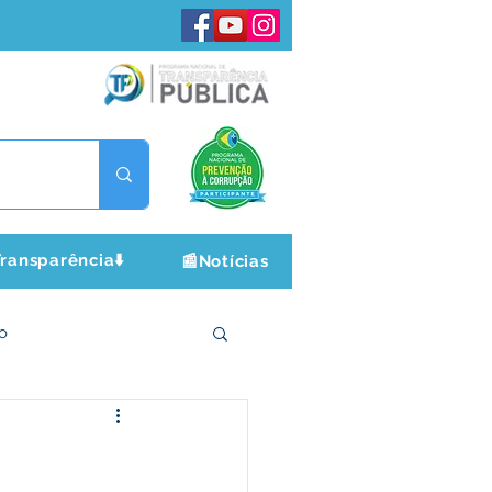
ransparência⬇️
📰Notícias
o
ltura e Lazer