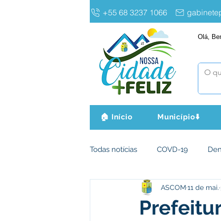
+55 68 3237 1066
gabinet
Olá, Be
🏠 Início
Município⬇️
Todas notícias
COVD-19
De
ASCOM
11 de mai.
Infraestrutura e Obras
Agri
Prefeitu