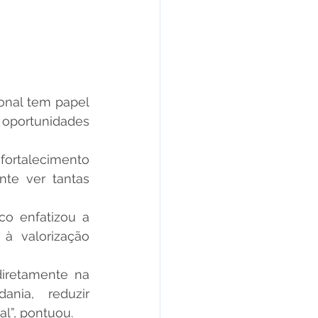
oportunidades 
fortalecimento 
te ver tantas 
à valorização 
iretamente na 
nia, reduzir 
l”, pontuou.