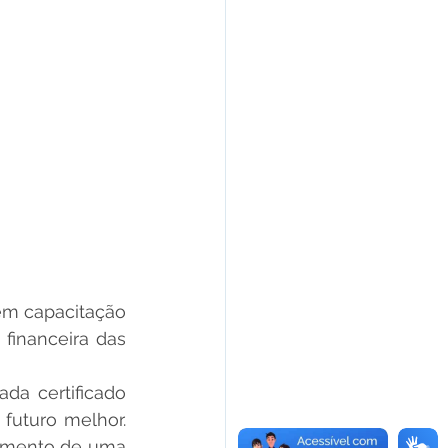
em capacitação 
financeira das 
a certificado 
uturo melhor. 
imento de uma 